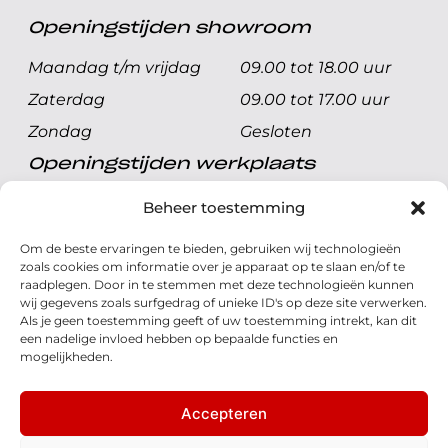
Openingstijden showroom
Maandag t/m vrijdag
09.00 tot 18.00 uur
Zaterdag
09.00 tot 17.00 uur
Zondag
Gesloten
Openingstijden werkplaats
Maandag t/m vrijdag
08.00 tot 17.00 uur
Beheer toestemming
Zaterdag
08.00 tot 17.00 uur
Om de beste ervaringen te bieden, gebruiken wij technologieën
Zondag
Gesloten
zoals cookies om informatie over je apparaat op te slaan en/of te
raadplegen. Door in te stemmen met deze technologieën kunnen
wij gegevens zoals surfgedrag of unieke ID's op deze site verwerken.
Volg ons
Als je geen toestemming geeft of uw toestemming intrekt, kan dit
een nadelige invloed hebben op bepaalde functies en
mogelijkheden.
Accepteren