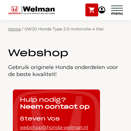
Winkelwagen
Mijn
Honda
Welman
Zoekfunctie
Home
/
0W20 Honda Type 2.0 motorolie 4 liter
Modellen
Voorraad
Plan onderhoud
Webshop
Onderhoud en service
Mijn Honda Welman
Gebruik originele Honda onderdelen voor
de beste kwaliteit!
Over ons
Webshop
Hulp nodig?
Neem contact op
Contact
Steven Vos
webshop@honda-welman.nl