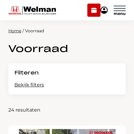
Plan
Mijn
onderhoud
Honda
Welman
Home
/
Voorraad
Modellen
Voorraad
Voorraad
Plan onderhoud
Onderhoud en service
Mijn Honda Welman
Filteren
Over ons
Bekijk filters
Webshop
Categorieën
24 resultaten
Contact