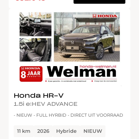
6
-
100256
Transmissie
Carrosserie
Honda HR-V
1.5i e:HEV ADVANCE
- NIEUW - FULL HYRBID - DIRECT UIT VOORRAAD
11 km
2026
Hybride
NIEUW