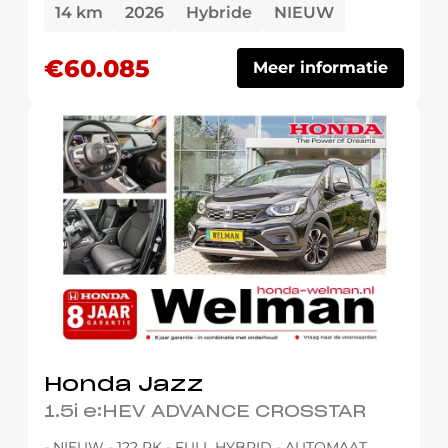
14 km
2026
Hybride
NIEUW
€60.085
Meer informatie
Honda Jazz
1.5i e:HEV ADVANCE CROSSTAR
- NIEUW - 122 PK - FULL HYBRID - AUTOMAAT