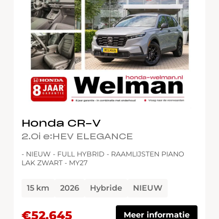
Nieuw/occasions
Demo
(2)
Nieuw
(24)
Occasion
(29)
Prijs
17950
-
60450
Honda CR-V
Brandstof
2.0i e:HEV ELEGANCE
Hybride
(21)
- NIEUW - FULL HYBRID - RAAMLIJSTEN PIANO
Benzine
(3)
LAK ZWART - MY27
Elektrisch
(0)
Full Hybride
(0)
15 km
2026
Hybride
NIEUW
€52.645
Kilometerstand
Meer informatie