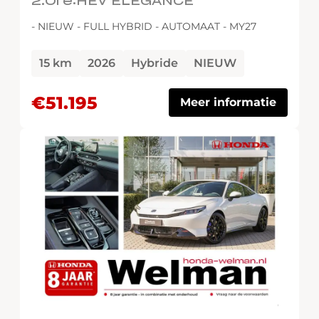
2.0i e:HEV ELEGANCE
- NIEUW - FULL HYBRID - AUTOMAAT - MY27
15 km
2026
Hybride
NIEUW
€51.195
Meer informatie