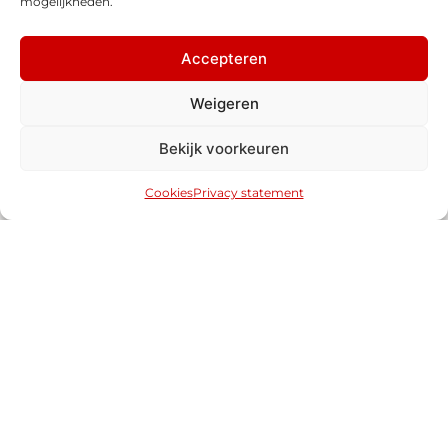
mogelijkheden.
Accepteren
Weigeren
Bekijk voorkeuren
Cookies
Privacy statement
Honda Civic
2.0 e:HEV ADVANCE
- NIEUW - HYBRID - 184 PK
28 km
2026
Hybride
NIEUW
€45.595
Meer informatie