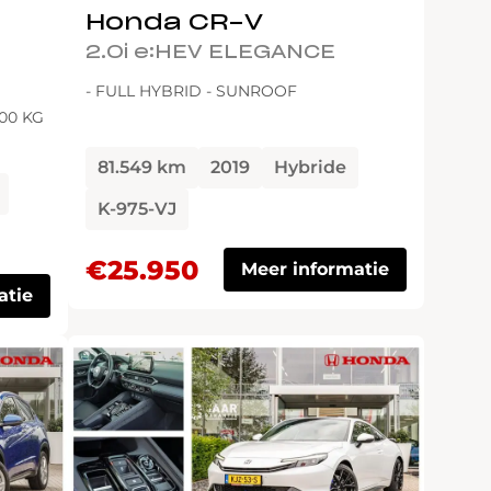
Honda CR-V
2.0i e:HEV ELEGANCE
- FULL HYBRID - SUNROOF
000 KG
81.549 km
2019
Hybride
K-975-VJ
€25.950
Meer informatie
atie