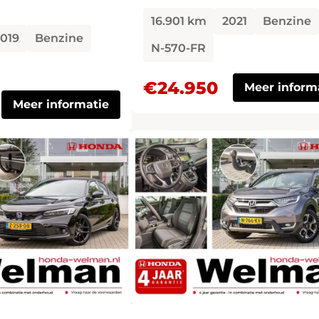
16.901 km
2021
Benzine
019
Benzine
N-570-FR
€24.950
Meer inform
Meer informatie