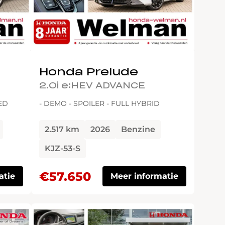
Honda Prelude
2.0i e:HEV ADVANCE
ED
- DEMO - SPOILER - FULL HYBRID
2.517 km
2026
Benzine
KJZ-53-S
€57.650
atie
Meer informatie