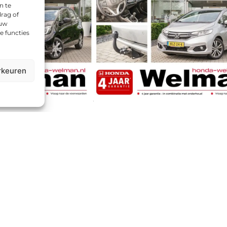
n te
rag of
 uw
e functies
rkeuren
azz
Honda Jazz
 ELEGANCE
1.3i VTEC ELEGANCE
 FULL HYBRID - CAMERA
- NAVIGATIE - TREKHAAK - ALL
WEATHERS
6
Hybride
81.820 km
2018
Benzine
HLZ-24-K