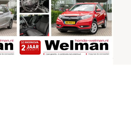
Honda HR-V
1.5i V-TEC ELEGANCE
- AUTOMAAT - NAVIGATIE -
BESCHERMSTRIPPEN
96.787 km
2018
Benzine
RR-901-T