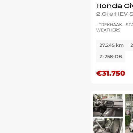
Honda Ci
2.0i e:HEV
- TREKHAAK - SP
WEATHERS
27.245 km
Z-258-DB
€31.750