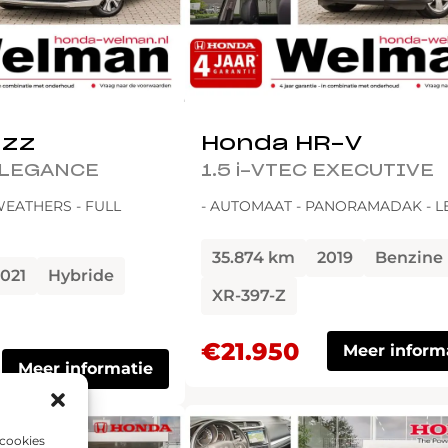
azz
Honda HR-V
 ELEGANCE
1.5 i-VTEC EXECUTIVE
WEATHERS - FULL
- AUTOMAAT - PANORAMADAK - L
35.874 km
2019
Benzine
021
Hybride
XR-397-Z
€21.950
Meer inform
Meer informatie
 cookies