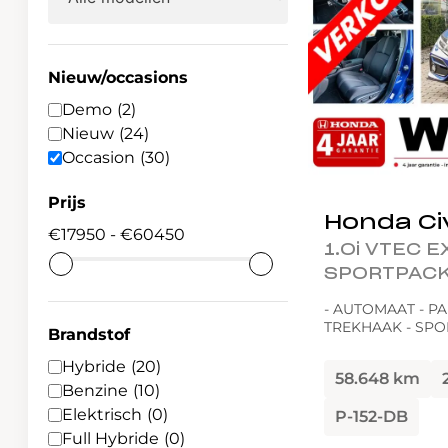
Waarschuwings­lampjes
Service
Pechhulp
Nieuw/occasions
Demo
(2)
Bandenspannings­lampje brandt
Nieuw
(24)
Occasion
(30)
Poetsen en reinigen
Haal en breng service
Prijs
Honda Ci
17950
-
60450
WLTP-testmethode
1.0i VTEC 
SPORTPAC
Laadpaal plaatsen
- AUTOMAAT - P
Zomercheck
TREKHAAK - SPO
Brandstof
Hybride
(20)
58.648 km
Benzine
(10)
Elektrisch
(0)
P-152-DB
Full Hybride
(0)