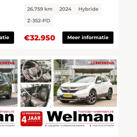
26.759 km
2024
Hybride
Z-352-PD
€32.950
atie
Meer informatie