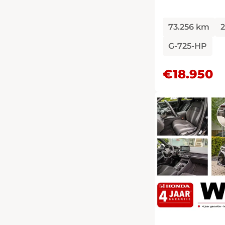
73.256 km
2
G-725-HP
€18.950