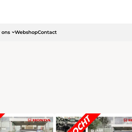
 ons
Webshop
Contact
id
id