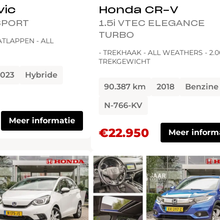
vic
Honda CR-V
 SPORT
1.5i VTEC ELEGANCE
TURBO
ATLAPPEN - ALL
- TREKHAAK - ALL WEATHERS - 2.
TREKGEWICHT
2023
Hybride
90.387 km
2018
Benzine
N-766-KV
Meer informatie
€22.950
Meer inform