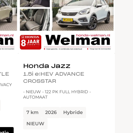
Honda Jazz
YLE
1.5i e:HEV ADVANCE
CROSSTAR
IVACY
- NIEUW - 122 PK FULL HYBRID -
AUTOMAAT
7 km
2026
Hybride
NIEUW
atie