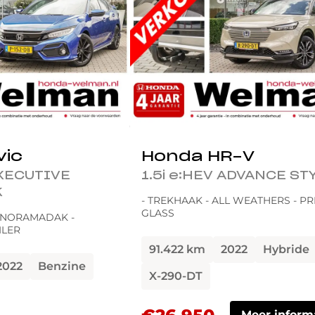
vic
Honda HR-V
EXECUTIVE
1.5i e:HEV ADVANCE ST
K
- TREKHAAK - ALL WEATHERS - PR
GLASS
ANORAMADAK -
ILER
91.422 km
2022
Hybride
2022
Benzine
X-290-DT
Meer inform