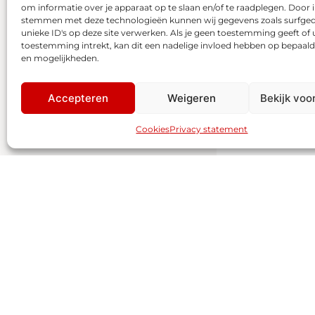
om informatie over je apparaat op te slaan en/of te raadplegen. Door i
stemmen met deze technologieën kunnen wij gegevens zoals surfged
unieke ID's op deze site verwerken. Als je geen toestemming geeft of
toestemming intrekt, kan dit een nadelige invloed hebben op bepaald
en mogelijkheden.
Accepteren
Weigeren
Bekijk voo
Cookies
Privacy statement
Honda J
1.5i e:HEV
DEMO - 122 PK -
290 km
202
KPN-57-K