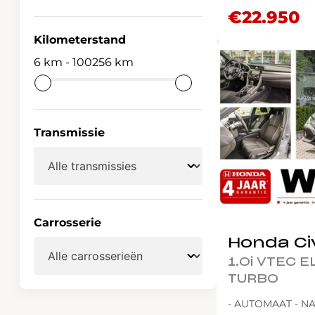
€22.950
Kilometerstand
6
-
100256
Transmissie
Carrosserie
Honda Ci
1.0i VTEC 
TURBO
- AUTOMAAT - NA