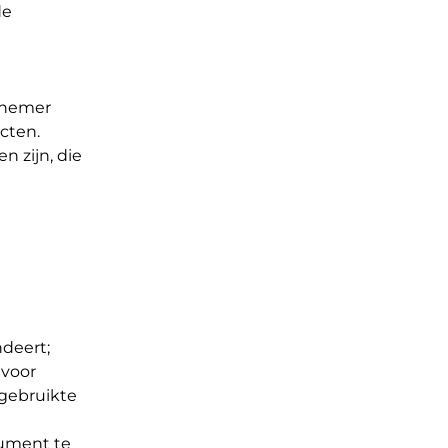
de
rnemer
cten.
n zijn, die
ndeert;
 voor
 gebruikte
sument te