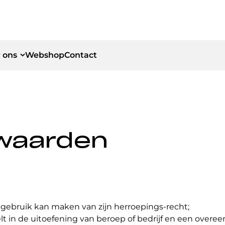
 ons
Webshop
Contact
id
id
waarden
gebruik kan maken van zijn herroepings-recht;
lt in de uitoefening van beroep of bedrijf en een over