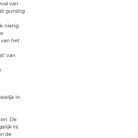
eval van
st gunstig
k nietig
de
 van het
st’ van
n
elijk in
ten. De
elijk te
an de