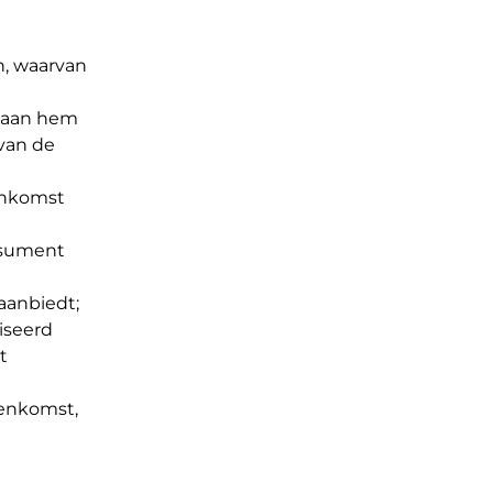
n, waarvan
e aan hem
 van de
enkomst
onsument
aanbiedt;
iseerd
t
eenkomst,