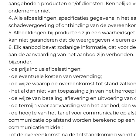
aangeboden producten en/of diensten. Kennelijke ve
ondernemer niet.
4. Alle afbeeldingen, specificaties gegevens in het a
schadevergoeding of ontbinding van de overeenko
5. Afbeeldingen bij producten zijn een waarheid
kan niet garanderen dat de weergegeven kleuren e
6. Elk aanbod bevat zodanige informatie, dat voor de
aan de aanvaarding van het aanbod zijn verbonden. D
bijzonder:
• de prijs inclusief belastingen;
• de eventuele kosten van verzending;
• de wijze waarop de overeenkomst tot stand zal ko
• het al dan niet van toepassing zijn van het herroep
• de wijze van betaling, aflevering en uitvoering va
• de termijn voor aanvaarding van het aanbod, dan 
• de hoogte van het tarief voor communicatie op afs
communicatie op afstand worden berekend op een an
communicatiemiddel;
• of de overeenkomst na de totstandkoming wordt ge