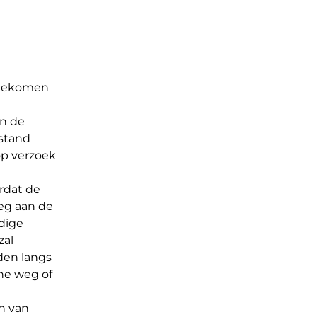
d gekomen
an de
fstand
op verzoek
ordat de
eg aan de
dige
zal
den langs
he weg of
n van