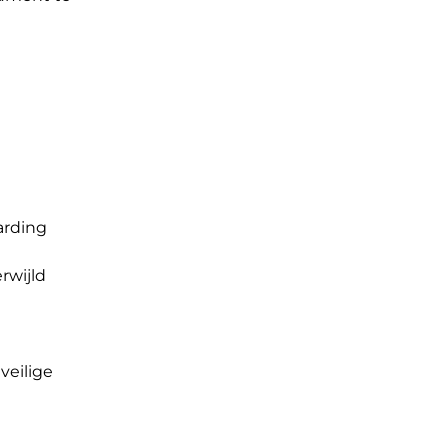
arding
rwijld
veilige