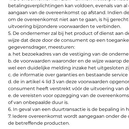
betalingsverplichtingen kan voldoen, evenals van al 
aangaan van de overeenkomst op afstand. Indien d
om de overeenkomst niet aan te gaan, is hij gerecht
uitvoering bijzondere voorwaarden te verbinden.
5. De ondernemer zal bij het product of dienst aan d
wijze dat deze door de consument op een toeganke
gegevensdrager, meesturen:
a. het bezoekadres van de vestiging van de ondern
b. de voorwaarden waaronder en de wijze waarop d
wel een duidelijke melding inzake het uitgesloten z
c. de informatie over garanties en bestaande servic
d. de in artikel 4 lid 3 van deze voorwaarden opge
consument heeft verstrekt vóór de uitvoering van 
e. de vereisten voor opzegging van de overeenkoms
of van onbepaalde duur is.
6. In geval van een duurtransactie is de bepaling in h
7. Iedere overeenkomst wordt aangegaan onder de
de betreffende producten.