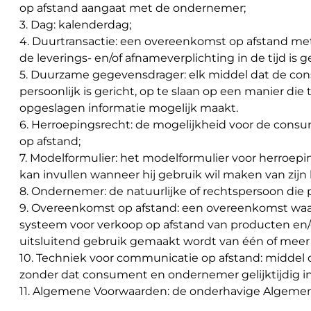
Waarschuwings­lampjes
op afstand aangaat met de ondernemer;
3. Dag: kalenderdag;
4. Duurtransactie: een overeenkomst op afstand met
Service
Pechhulp
de leverings- en/of afnameverplichting in de tijd is g
5. Duurzame gegevensdrager: elk middel dat de con
Bandenspannings­lampje brandt
persoonlijk is gericht, op te slaan op een manier d
opgeslagen informatie mogelijk maakt.
Poetsen en reinigen
6. Herroepingsrecht: de mogelijkheid voor de cons
Haal en breng service
op afstand;
7. Modelformulier: het modelformulier voor herroep
WLTP-testmethode
kan invullen wanneer hij gebruik wil maken van zijn
8. Ondernemer: de natuurlijke of rechtspersoon die
Laadpaal plaatsen
9. Overeenkomst op afstand: een overeenkomst waar
systeem voor verkoop op afstand van producten en/
Zomercheck
uitsluitend gebruik gemaakt wordt van één of meer
10. Techniek voor communicatie op afstand: middel 
zonder dat consument en ondernemer gelijktijdig i
11. Algemene Voorwaarden: de onderhavige Algeme