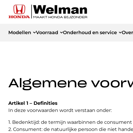
Modellen
Voorraad
Onderhoud en service
Over
Home
/
Algemene voorwaarden
Modellen
Voorraad
Onderhoud
Over ons
APK
Occasions
Ons verhaal
Jazz Hybrid
HR-V Hybr
Nieuwe modellen
Kleine onderhoudsbeurt
Showroom
Civic Hybrid
CR-V Hybr
Algemene voor
Demo voertuigen
Werkplaats
Grote onderhoudsbeurt
ZR-V Hybrid
Prelude
Gebruikte Winterwielensets
Team
Civic Type R
Airco onderhoudsbeurt
Honda Welman Selecties
Nieuws
Artikel 1 – Definities
10 jaar garantie | Honda Insurance
Vacatures
In deze voorwaarden wordt verstaan onder:
Ruitschade herstellen
Private lease
Reviews
1. Bedenktijd: de termijn waarbinnen de consument 
Winterbanden wisselen
Happy Customers
2. Consument: de natuurlijke persoon die niet hande