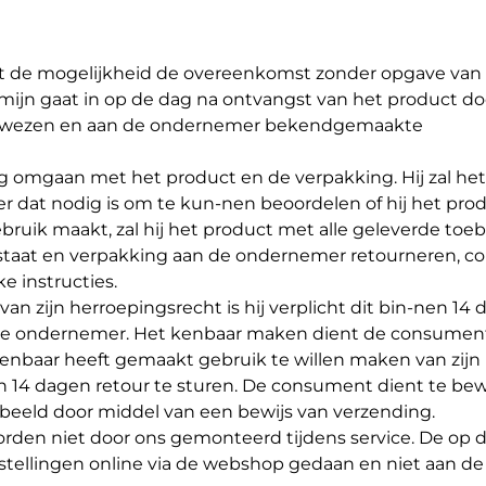
nt de mogelijkheid de overeenkomst zonder opgave van
jn gaat in op de dag na ontvangst van het product do
gewezen en aan de ondernemer bekendgemaakte
ig omgaan met het product en de verpakking. Hij zal he
er dat nodig is om te kun-nen beoordelen of hij het pr
ebruik maakt, zal hij het product met alle geleverde to
ele staat en verpakking aan de ondernemer retourneren, c
e instructies.
zijn herroepingsrecht is hij verplicht dit bin-nen 14 
 de ondernemer. Het kenbaar maken dient de consumen
nbaar heeft gemaakt gebruik te willen maken van zijn
n 14 dagen retour te sturen. De consument dient te bew
orbeeld door middel van een bewijs van verzending.
rden niet door ons gemonteerd tijdens service. De op 
stellingen online via de webshop gedaan en niet aan de 