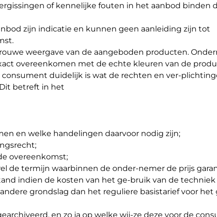
rgissingen of kennelijke fouten in het aanbod binden 
anbod zijn indicatie en kunnen geen aanleiding zijn tot
mst.
sgetrouwe weergave van de aangeboden producten. Onde
xact overeenkomen met de echte kleuren van de produ
 consument duidelijk is wat de rechten en ver-plichtinge
it betreft in het
men en welke handelingen daarvoor nodig zijn;
ingsrecht;
n de overeenkomst;
wel de termijn waarbinnen de onder-nemer de prijs gara
tand indien de kosten van het ge-bruik van de techniek
dere grondslag dan het reguliere basistarief voor het
archiveerd, en zo ja op welke wij-ze deze voor de con