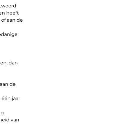
ntwoord
en heeft
 of aan de
zodanige
en, dan
 aan de
één jaar
ng.
heid van