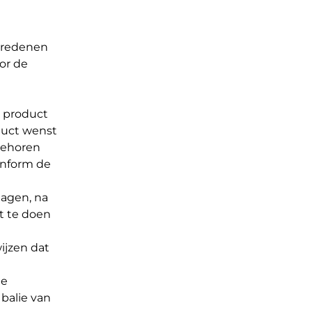
 redenen
or de
t product
oduct wenst
ebehoren
onform de
dagen, na
t te doen
ijzen dat
de
balie van