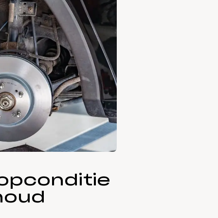
opconditie
rhoud