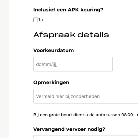
Inclusief een APK keuring?
Ja
Afspraak details
Voorkeurdatum
DD
slash
MM
Opmerkingen
slash
JJJJ
Bij een grote beurt dient u de auto tussen 08.00 -
Vervangend vervoer nodig?