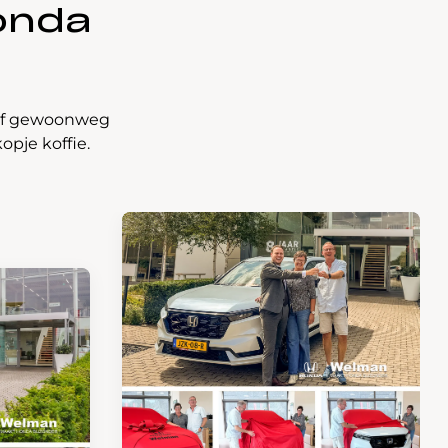
onda
t of gewoonweg
opje koffie.