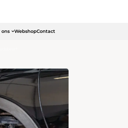
 ons
Webshop
Contact
udsbeurt
id
id