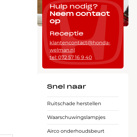
Hulp nodig?
Neem contact
op
Receptie
klantencontact@honda-
welman.nl
tel: 072 57 16 9 40
Snel naar
Ruitschade herstellen
Waarschuwings­lampjes
Airco onderhoudsbeurt