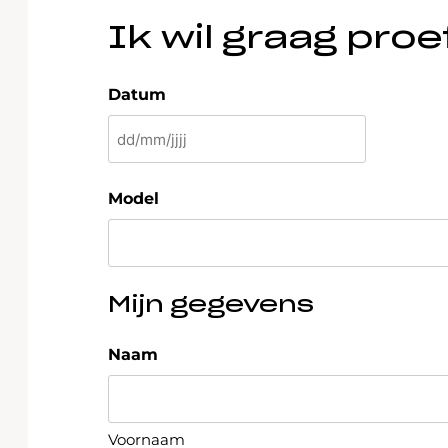
Ik wil graag proe
Datum
DD
slash
MM
Model
slash
JJJJ
Mijn gegevens
Naam
Voornaam