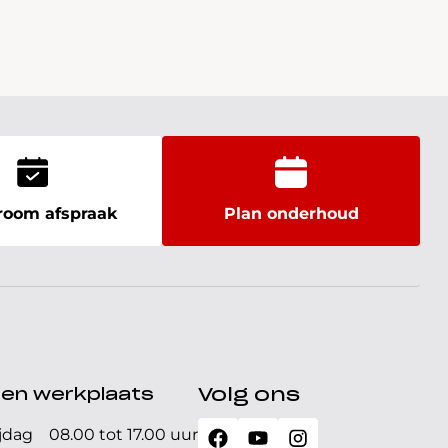
oom afspraak
Plan onderhoud
den werkplaats
Volg ons
jdag
08.00 tot 17.00 uur