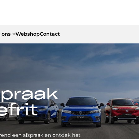
 ons
Webshop
Contact
id
id
spraak
frit
vend een afspraak en ontdek het