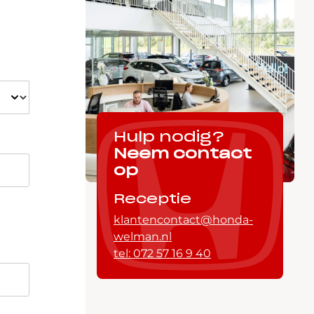
Hulp nodig?
Neem contact
op
Receptie
klantencontact@honda-
welman.nl
tel: 072 57 16 9 40