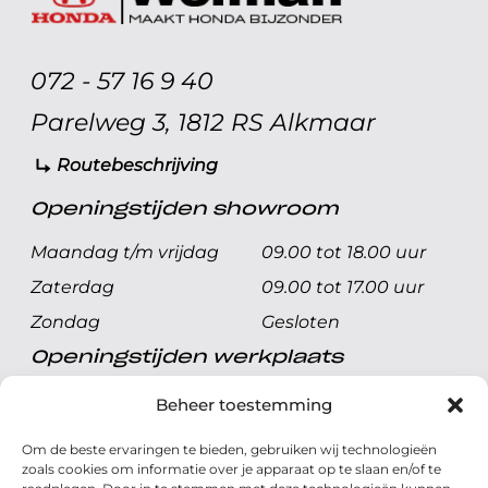
072 - 57 16 9 40
Parelweg 3, 1812 RS Alkmaar
Routebeschrijving
Openingstijden showroom
Maandag t/m vrijdag
09.00 tot 18.00 uur
Zaterdag
09.00 tot 17.00 uur
Zondag
Gesloten
Openingstijden werkplaats
Maandag t/m vrijdag
08.00 tot 17.00 uur
Beheer toestemming
Zaterdag
08.00 tot 17.00 uur
Om de beste ervaringen te bieden, gebruiken wij technologieën
Zondag
Gesloten
zoals cookies om informatie over je apparaat op te slaan en/of te