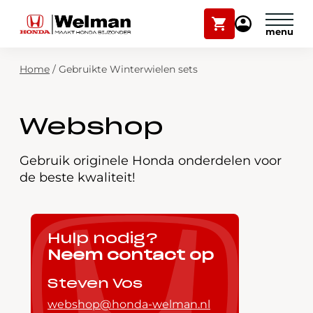
Winkelwagen
Mijn
Honda
Welman
Zoekfunctie
Home
/
Gebruikte Winterwielen sets
Modellen
Voorraad
Plan onderhoud
Webshop
Onderhoud en service
Mijn Honda Welman
Gebruik originele Honda onderdelen voor
de beste kwaliteit!
Over ons
Webshop
Hulp nodig?
Neem contact op
Contact
Steven Vos
webshop@honda-welman.nl