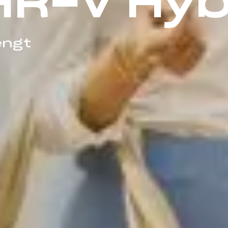
R-V Hyb
engt