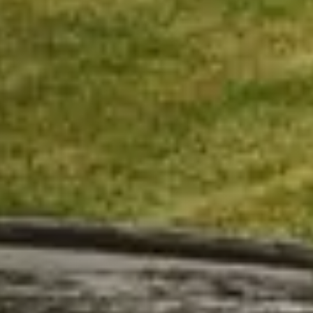
Waarschuwings­lampjes
Service
Pechhulp
Bandenspannings­lampje brandt
Poetsen en reinigen
Haal en breng service
WLTP-testmethode
Laadpaal plaatsen
Zomercheck