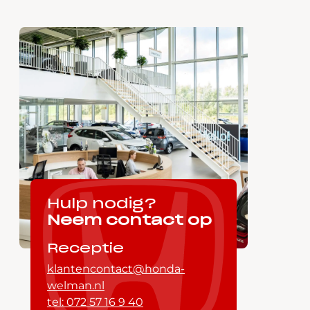
Hulp nodig?
Neem contact op
Receptie
klantencontact@honda-
welman.nl
tel: 072 57 16 9 40