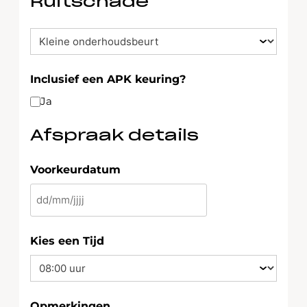
Ruitschade
afspraak
Inclusief een APK keuring?
Ja
Afspraak details
Voorkeurdatum
DD
slash
MM
Kies een Tijd
slash
JJJJ
Opmerkingen