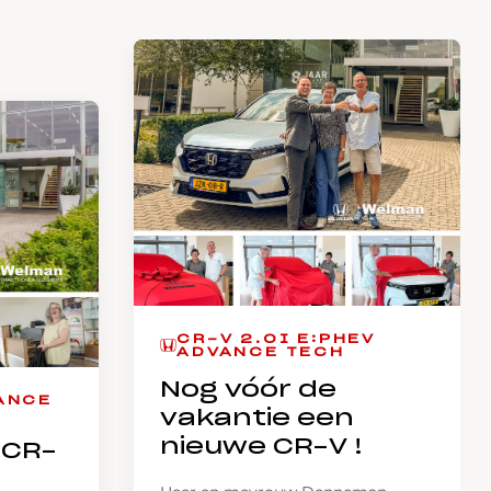
CR-V 2.0I E:PHEV
ADVANCE TECH
Nog vóór de
ANCE
vakantie een
nieuwe CR-V !
 CR-