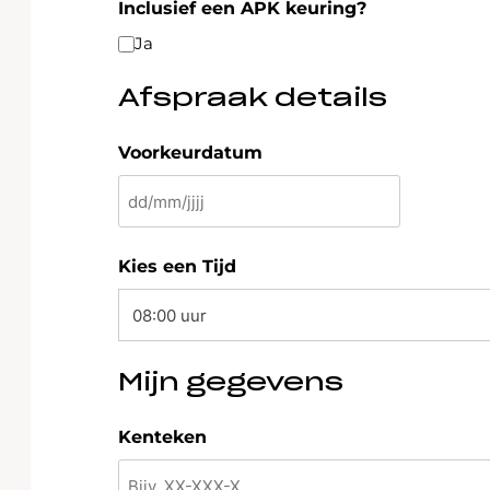
Inclusief een APK keuring?
Ja
Afspraak details
Voorkeurdatum
DD
slash
MM
Kies een Tijd
slash
JJJJ
Mijn gegevens
Kenteken