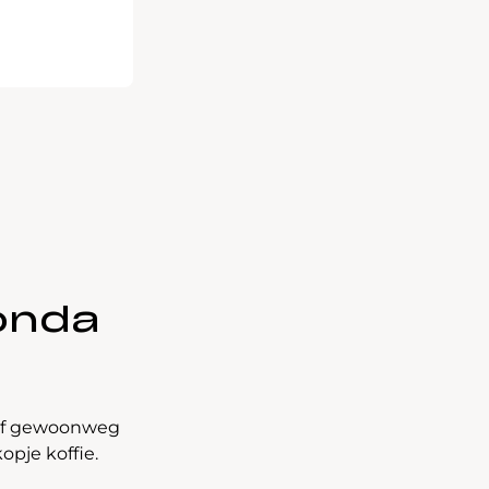
onda
t of gewoonweg
opje koffie.