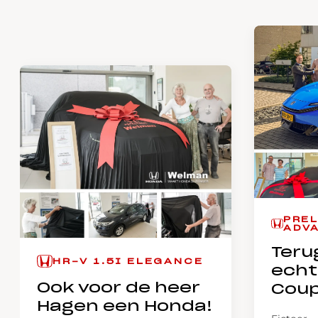
PREL
ADV
Teru
HR-V 1.5I ELEGANCE
echt
Ook voor de heer
Coup
Hagen een Honda!