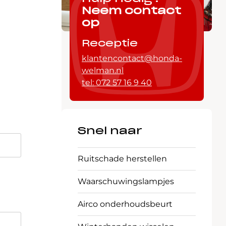
Neem contact
op
Receptie
klantencontact@honda-
welman.nl
tel: 072 57 16 9 40
Snel naar
Ruitschade herstellen
Waarschuwings­lampjes
Airco onderhoudsbeurt