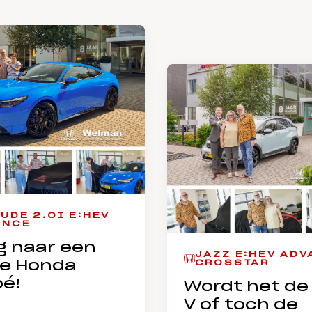
UDE 2.0I E:HEV
ANCE
g naar een
JAZZ E:HEV ADV
CROSSTAR
e Honda
é!
Wordt het de
V of toch de