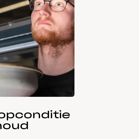
opconditie
rhoud