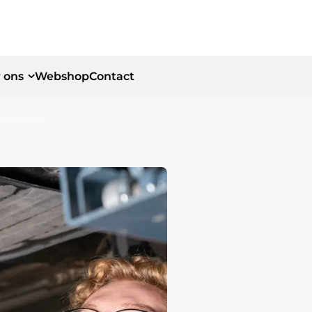
 ons
Webshop
Contact
oudsbeurt
id
id