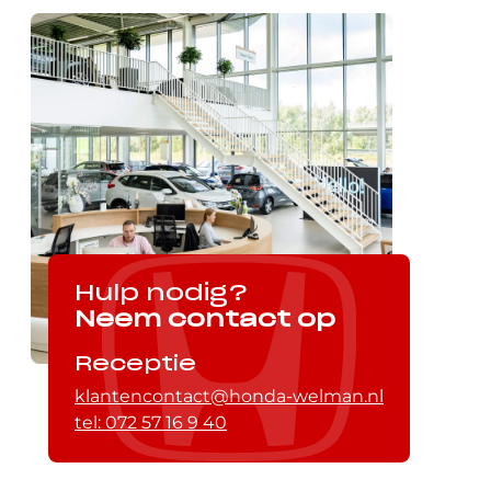
Hulp nodig?
Neem contact op
Receptie
klantencontact@honda-welman.nl
tel: 072 57 16 9 40