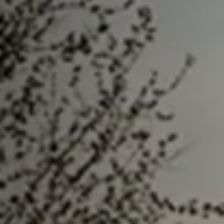
Waarschuwings­lampjes
Service
Pechhulp
Bandenspannings­lampje brandt
Poetsen en reinigen
Haal en breng service
WLTP-testmethode
Laadpaal plaatsen
Zomercheck