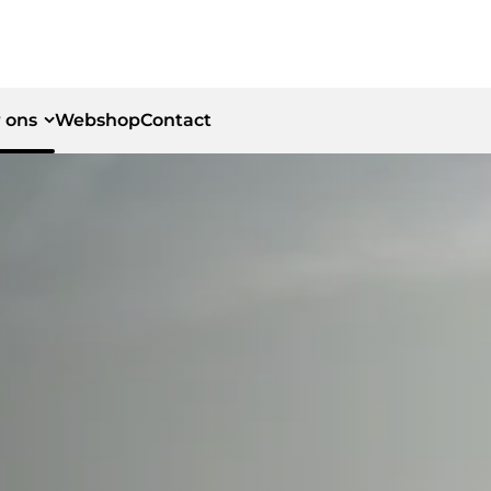
 ons
Webshop
Contact
id
id