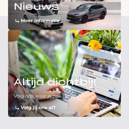
Nieuws
Meer informatie
Altijd dichtbij!
Volg ons, waar je ook bent
Volg jij ons al?