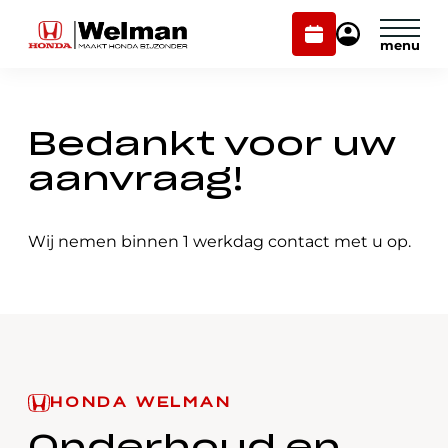
Plan
Mijn
onderhoud
Honda
Welman
Home
/
Contact
/
Bedankt
Modellen
Bedankt voor uw
Voorraad
Plan onderhoud
aanvraag!
Onderhoud en service
Mijn Honda Welman
Wij nemen binnen 1 werkdag contact met u op.
Over ons
Webshop
Contact
HONDA WELMAN