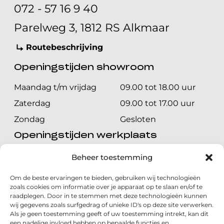
072 - 57 16 9 40
Parelweg 3, 1812 RS Alkmaar
Routebeschrijving
Openingstijden showroom
Maandag t/m vrijdag
09.00 tot 18.00 uur
Zaterdag
09.00 tot 17.00 uur
Zondag
Gesloten
Openingstijden werkplaats
Maandag t/m vrijdag
08.00 tot 17.00 uur
Beheer toestemming
Zaterdag
08.00 tot 17.00 uur
Om de beste ervaringen te bieden, gebruiken wij technologieën
Zondag
Gesloten
zoals cookies om informatie over je apparaat op te slaan en/of te
raadplegen. Door in te stemmen met deze technologieën kunnen
wij gegevens zoals surfgedrag of unieke ID's op deze site verwerken.
Volg ons
Als je geen toestemming geeft of uw toestemming intrekt, kan dit
een nadelige invloed hebben op bepaalde functies en