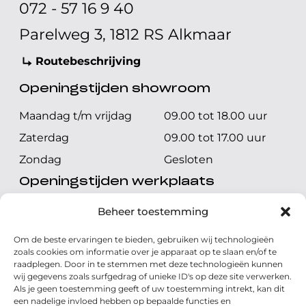
072 - 57 16 9 40
Parelweg 3, 1812 RS Alkmaar
Routebeschrijving
Openingstijden showroom
Maandag t/m vrijdag
09.00 tot 18.00 uur
Zaterdag
09.00 tot 17.00 uur
Zondag
Gesloten
Openingstijden werkplaats
Maandag t/m vrijdag
08.00 tot 17.00 uur
Beheer toestemming
Zaterdag
08.00 tot 17.00 uur
Om de beste ervaringen te bieden, gebruiken wij technologieën
Zondag
Gesloten
zoals cookies om informatie over je apparaat op te slaan en/of te
raadplegen. Door in te stemmen met deze technologieën kunnen
wij gegevens zoals surfgedrag of unieke ID's op deze site verwerken.
Volg ons
Als je geen toestemming geeft of uw toestemming intrekt, kan dit
een nadelige invloed hebben op bepaalde functies en