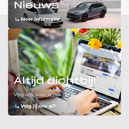
Nieuws
Meer informatie
Altijd dichtbij!
Volg ons, waar je ook bent
Volg jij ons al?