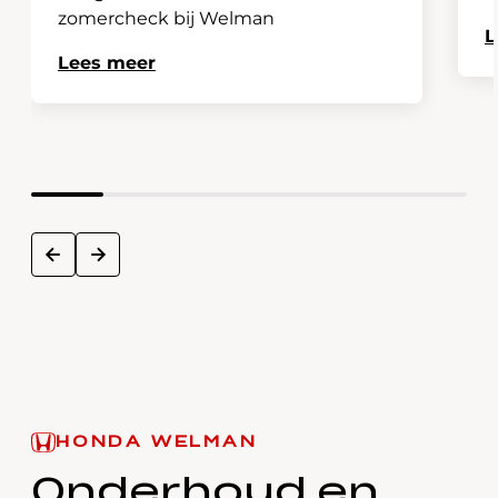
zomercheck bij Welman
L
Lees meer
next
prev
HONDA WELMAN
Onderhoud en