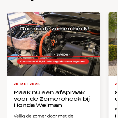
‹
Swipe
›
20 MEI 2026
2
Maak nu een afspraak
voor de Zomercheck bij
Honda Welman
S
Veilig de zomer door met de
H