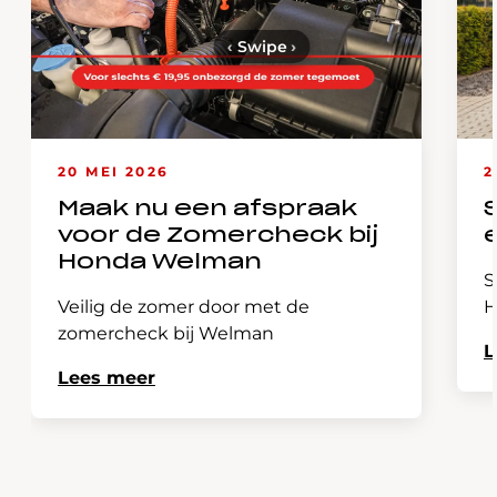
‹
Swipe
›
20 MEI 2026
2
Maak nu een afspraak
voor de Zomercheck bij
Honda Welman
S
Veilig de zomer door met de
H
zomercheck bij Welman
L
Lees meer