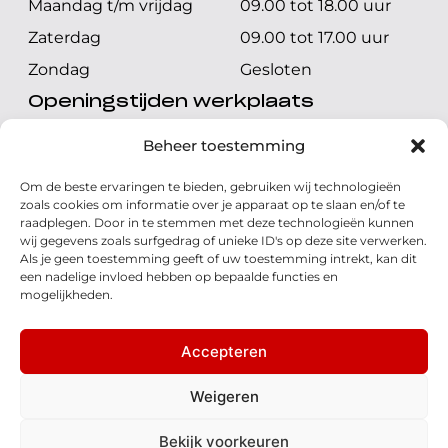
Maandag t/m vrijdag
09.00 tot 18.00 uur
Zaterdag
09.00 tot 17.00 uur
Zondag
Gesloten
Openingstijden werkplaats
Maandag t/m vrijdag
08.00 tot 17.00 uur
Beheer toestemming
Zaterdag
08.00 tot 17.00 uur
Om de beste ervaringen te bieden, gebruiken wij technologieën
Zondag
Gesloten
zoals cookies om informatie over je apparaat op te slaan en/of te
raadplegen. Door in te stemmen met deze technologieën kunnen
wij gegevens zoals surfgedrag of unieke ID's op deze site verwerken.
Volg ons
Als je geen toestemming geeft of uw toestemming intrekt, kan dit
een nadelige invloed hebben op bepaalde functies en
mogelijkheden.
Accepteren
© 2026 - Honda Welman
Privacy Statement
Weigeren
- Dé Honda Dealer van Nederland
Bekijk voorkeuren