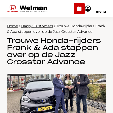
Plan
Mijn
onderhoud
Honda
Welman
Home
/
Happy Customers
/
Trouwe Honda-rijders Frank
Modellen
& Ada stappen over op de Jazz Crosstar Advance
Trouwe Honda-rijders
Voorraad
Plan onderhoud
Frank & Ada stappen
Onderhoud en service
over op de Jazz
Mijn Honda Welman
Crosstar Advance
Over ons
Webshop
Contact