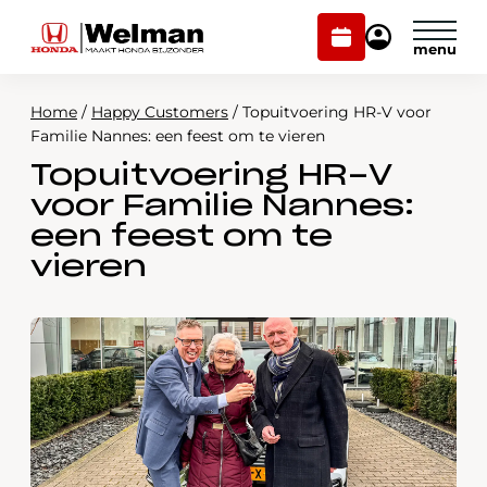
Plan
Mijn
onderhoud
Honda
Welman
Home
/
Happy Customers
/
Topuitvoering HR-V voor
Modellen
Familie Nannes: een feest om te vieren
Topuitvoering HR-V
Voorraad
Plan onderhoud
voor Familie Nannes:
Onderhoud en service
een feest om te
Mijn Honda Welman
vieren
Over ons
Webshop
Contact