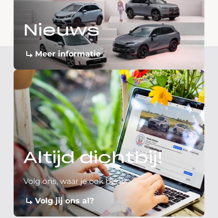
Nieuws
Meer informatie
Altijd dichtbij!
Volg ons, waar je ook bent
Volg jij ons al?