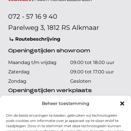
072 - 57 16 9 40
Parelweg 3, 1812 RS Alkmaar
Routebeschrijving
Openingstijden showroom
Maandag t/m vrijdag
09.00 tot 18.00 uur
Zaterdag
09.00 tot 17.00 uur
Zondag
Gesloten
Openingstijden werkplaats
Maandag t/m vrijdag
08.00 tot 17.00 uur
Beheer toestemming
Zaterdag
08.00 tot 17.00 uur
Om de beste ervaringen te bieden, gebruiken wij technologieën
Zondag
Gesloten
zoals cookies om informatie over je apparaat op te slaan en/of te
raadplegen. Door in te stemmen met deze technologieën kunnen