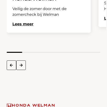
S
Veilig de zomer door met de
H
zomercheck bij Welman
L
Lees meer
next
prev
HONDA WELMAN