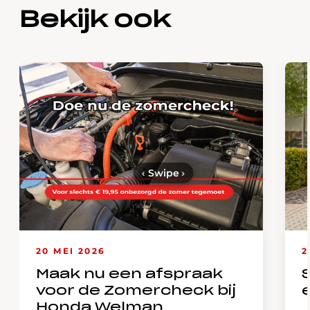
Bekijk ook
‹
Swipe
›
20 MEI 2026
2
Maak nu een afspraak
voor de Zomercheck bij
Honda Welman