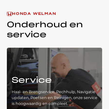
HONDA WELMAN
Onderhoud en
service
Service
Haal- en Brengservice, Pechhulp, Navigatie
updaten, Poetsen en Reinigen, onze service
is hoogwaardig en compleet.