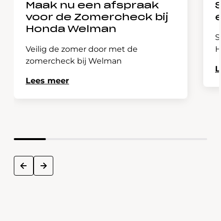
Maak nu een afspraak
voor de Zomercheck bij
Honda Welman
S
Veilig de zomer door met de
H
zomercheck bij Welman
L
Lees meer
next
prev