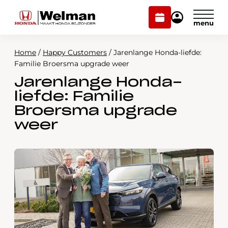
Plan
Mijn
onderhoud
Honda
Welman
Home
/
Happy Customers
/
Jarenlange Honda-liefde:
Modellen
Familie Broersma upgrade weer
Jarenlange Honda-
Voorraad
Plan onderhoud
liefde: Familie
Onderhoud en service
Broersma upgrade
Mijn Honda Welman
weer
Over ons
Webshop
Contact