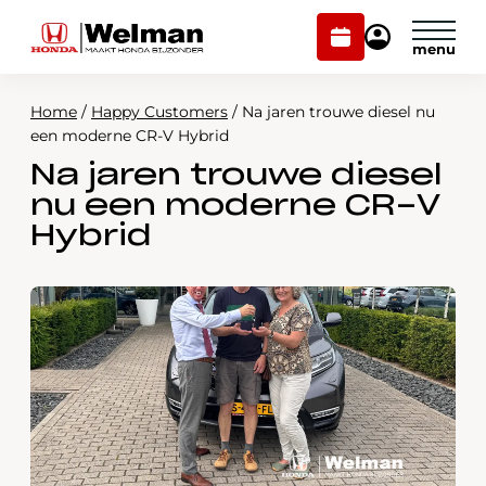
Plan
Mijn
onderhoud
Honda
Welman
Home
/
Happy Customers
/
Na jaren trouwe diesel nu
Modellen
een moderne CR-V Hybrid
Na jaren trouwe diesel
Voorraad
Plan onderhoud
nu een moderne CR-V
Onderhoud en service
Hybrid
Mijn Honda Welman
Over ons
Webshop
Contact