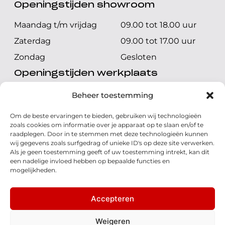
Openingstijden showroom
Maandag t/m vrijdag
09.00 tot 18.00 uur
Zaterdag
09.00 tot 17.00 uur
Zondag
Gesloten
Openingstijden werkplaats
Maandag t/m vrijdag
08.00 tot 17.00 uur
Beheer toestemming
Zaterdag
08.00 tot 17.00 uur
Om de beste ervaringen te bieden, gebruiken wij technologieën
Zondag
Gesloten
zoals cookies om informatie over je apparaat op te slaan en/of te
raadplegen. Door in te stemmen met deze technologieën kunnen
wij gegevens zoals surfgedrag of unieke ID's op deze site verwerken.
Volg ons
Als je geen toestemming geeft of uw toestemming intrekt, kan dit
een nadelige invloed hebben op bepaalde functies en
mogelijkheden.
Accepteren
© 2026 - Honda Welman
Privacy Statement
Weigeren