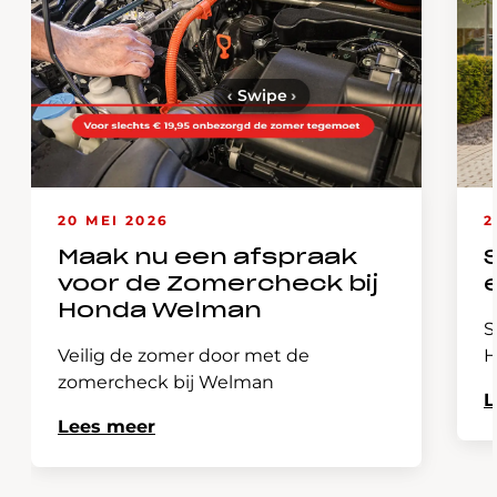
‹
Swipe
›
20 MEI 2026
2
Maak nu een afspraak
voor de Zomercheck bij
Honda Welman
S
Veilig de zomer door met de
H
zomercheck bij Welman
L
Lees meer