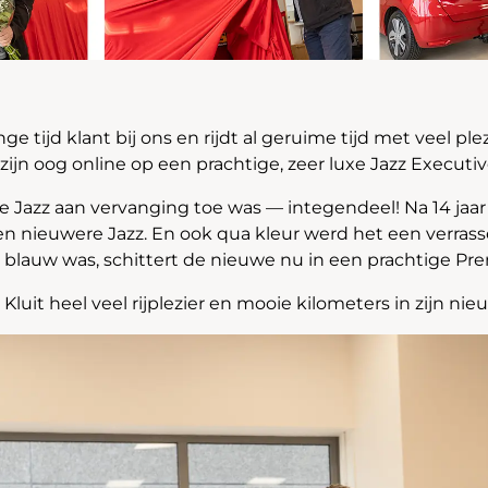
nge tijd klant bij ons en rijdt al geruime tijd met veel plez
l zijn oog online op een prachtige, zeer luxe Jazz Executiv
e Jazz aan vervanging toe was — integendeel! Na 14 jaa
een nieuwere Jazz. En ook qua kleur werd het een verras
zz blauw was, schittert de nieuwe nu in een prachtige Pr
luit heel veel rijplezier en mooie kilometers in zijn nie