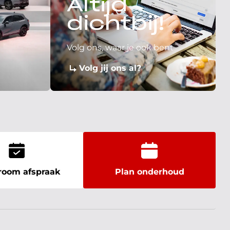
Altijd
dichtbij!
Volg ons, waar je ook bent
Volg jij ons al?
oom afspraak
Plan onderhoud