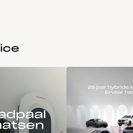
ice
adpaal
aatsen