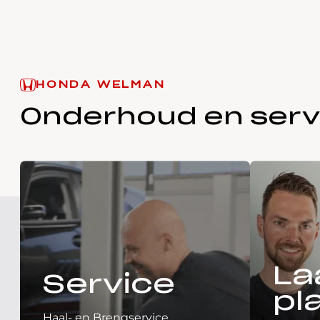
HONDA WELMAN
Onderhoud en serv
La
Service
pl
Haal- en Brengservice,