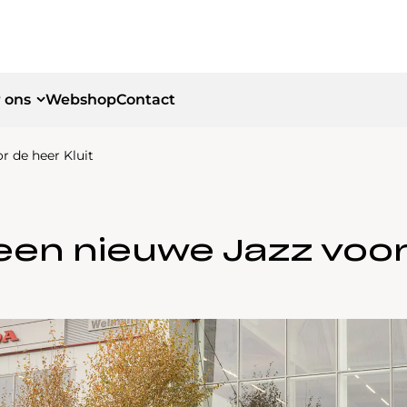
 ons
Webshop
Contact
or de heer Kluit
id
id
: een nieuwe Jazz voor