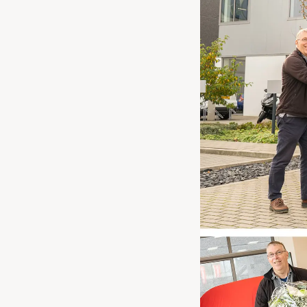
Waarschuwings­lampjes
Service
Pechhulp
Bandenspannings­lampje brandt
Poetsen en reinigen
Haal en breng service
WLTP-testmethode
Laadpaal plaatsen
Zomercheck