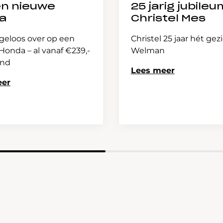
en nieuwe
25 jarig jubileu
a
Christel Mes
geloos over op een
Christel 25 jaar hét gez
onda – al vanaf €239,-
Welman
and
Lees meer
eer