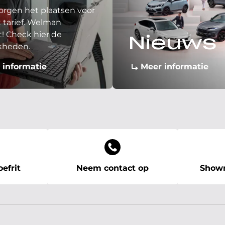
orgen het plaatsen voor
 tarief. Welman
! Check hier de
Nieuws
kheden.
 informatie
Meer informatie
efrit
Neem contact op
Showr