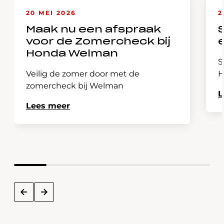
20 MEI 2026
2
Maak nu een afspraak
voor de Zomercheck bij
Honda Welman
S
Veilig de zomer door met de
H
zomercheck bij Welman
L
Lees meer
next
prev