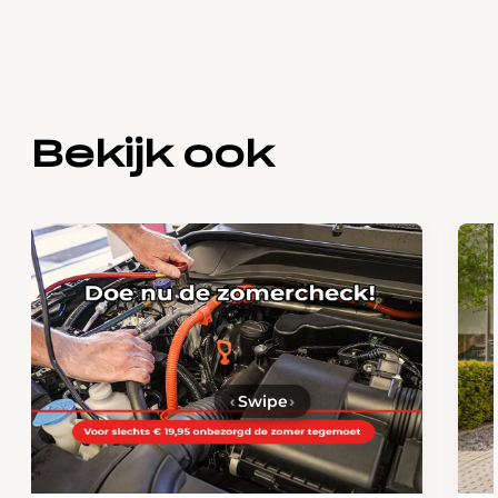
Bekijk ook
‹
Swipe
›