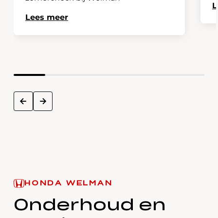
L
Lees meer
next
prev
HONDA WELMAN
Onderhoud en