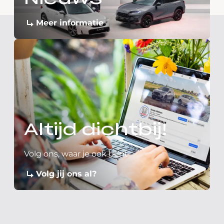
Meer informatie
Altijd dichtbij!
Volg ons, waar je ook bent
Volg jij ons al?