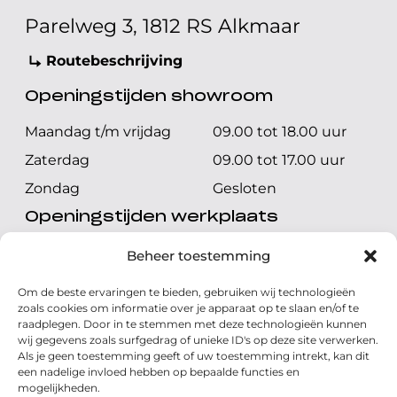
Parelweg 3, 1812 RS Alkmaar
Routebeschrijving
Openingstijden showroom
Maandag t/m vrijdag
09.00 tot 18.00 uur
Zaterdag
09.00 tot 17.00 uur
Zondag
Gesloten
Openingstijden werkplaats
Maandag t/m vrijdag
08.00 tot 17.00 uur
Beheer toestemming
Zaterdag
08.00 tot 17.00 uur
Om de beste ervaringen te bieden, gebruiken wij technologieën
Zondag
Gesloten
zoals cookies om informatie over je apparaat op te slaan en/of te
raadplegen. Door in te stemmen met deze technologieën kunnen
wij gegevens zoals surfgedrag of unieke ID's op deze site verwerken.
Volg ons
Als je geen toestemming geeft of uw toestemming intrekt, kan dit
een nadelige invloed hebben op bepaalde functies en
mogelijkheden.