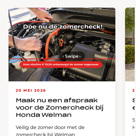
‹
Swipe
›
20 MEI 2026
2
Maak nu een afspraak
voor de Zomercheck bij
Honda Welman
S
Veilig de zomer door met de
H
zomercheck bij Welman