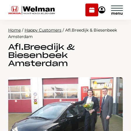
Plan
Mijn
onderhoud
Honda
Welman
Home
/
Happy Customers
/
Afl.Breedijk & Biesenbeek
Modellen
Amsterdam
Afl.Breedijk &
Voorraad
Plan onderhoud
Biesenbeek
Onderhoud en service
Amsterdam
Mijn Honda Welman
Over ons
Webshop
Contact