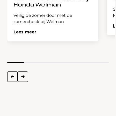
Honda Welman
S
Veilig de zomer door met de
H
zomercheck bij Welman
L
Lees meer
next
prev