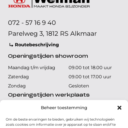
072 - 57 16 9 40
Parelweg 3, 1812 RS Alkmaar
Routebeschrijving
Openingstijden showroom
Maandag t/m vrijdag
09.00 tot 18.00 uur
Zaterdag
09.00 tot 17.00 uur
Zondag
Gesloten
Openingstijden werkplaats
Maandag t/m vrijdag
08.00 tot 17.00 uur
Beheer toestemming
Zaterdag
08.00 tot 17.00 uur
Om de beste ervaringen te bieden, gebruiken wij technologieën
Zondag
Gesloten
zoals cookies om informatie over je apparaat op te slaan en/of te