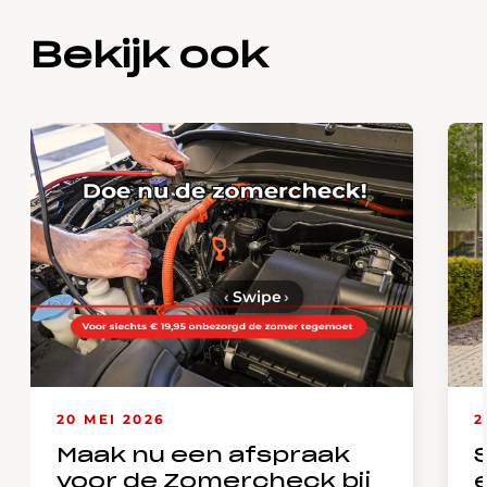
Bekijk ook
‹
Swipe
›
20 MEI 2026
2
Maak nu een afspraak
voor de Zomercheck bij