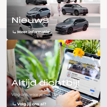
Nieuws
Meer informatie
Altijd dichtbij!
Volg ons, waar je ook bent
Volg jij ons al?