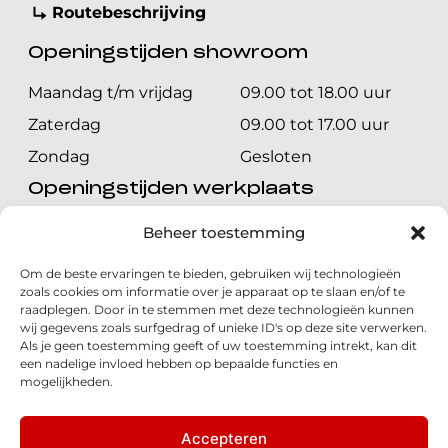
Routebeschrijving
Openingstijden showroom
Maandag t/m vrijdag
09.00 tot 18.00 uur
Zaterdag
09.00 tot 17.00 uur
Zondag
Gesloten
Openingstijden werkplaats
Maandag t/m vrijdag
08.00 tot 17.00 uur
Beheer toestemming
Zaterdag
08.00 tot 17.00 uur
Om de beste ervaringen te bieden, gebruiken wij technologieën
Zondag
Gesloten
zoals cookies om informatie over je apparaat op te slaan en/of te
raadplegen. Door in te stemmen met deze technologieën kunnen
wij gegevens zoals surfgedrag of unieke ID's op deze site verwerken.
Volg ons
Als je geen toestemming geeft of uw toestemming intrekt, kan dit
een nadelige invloed hebben op bepaalde functies en
mogelijkheden.
Accepteren