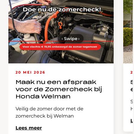
‹
Swipe
›
20 MEI 2026
2
Maak nu een afspraak
voor de Zomercheck bij
Honda Welman
S
Veilig de zomer door met de
H
zomercheck bij Welman
L
Lees meer