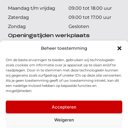
Maandag t/m vrijdag
09.00 tot 18.00 uur
Zaterdag
09.00 tot 17.00 uur
Zondag
Gesloten
Openingstijden werkplaats
Maandag t/m vrijdag
08.00 tot 17.00 uur
Beheer toestemming
Zaterdag
08.00 tot 17.00 uur
Om de beste ervaringen te bieden, gebruiken wij technologieën
Zondag
Gesloten
zoals cookies om informatie over je apparaat op te slaan en/of te
raadplegen. Door in te stemmen met deze technologieën kunnen
wij gegevens zoals surfgedrag of unieke ID's op deze site verwerken.
Volg ons
Als je geen toestemming geeft of uw toestemming intrekt, kan dit
een nadelige invloed hebben op bepaalde functies en
mogelijkheden.
Accepteren
© 2026 - Honda Welman
Privacy Statement
Weigeren
- Dé Honda Dealer van Nederland