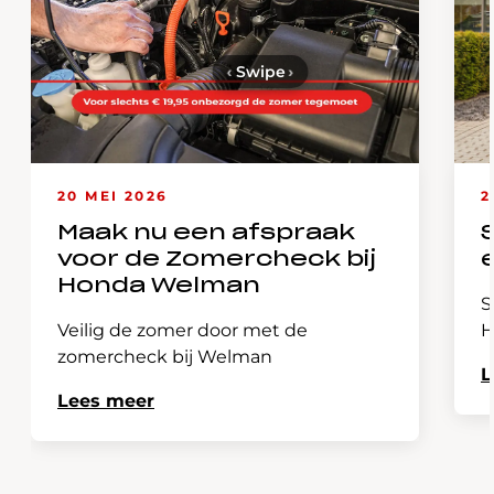
‹
Swipe
›
20 MEI 2026
2
Maak nu een afspraak
voor de Zomercheck bij
Honda Welman
S
Veilig de zomer door met de
H
zomercheck bij Welman
L
Lees meer