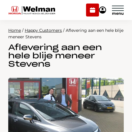
Plan
Mijn
onderhoud
Honda
Welman
Home
/
Happy Customers
/
Aflevering aan een hele blije
Modellen
meneer Stevens
Aflevering aan een
Voorraad
Plan onderhoud
hele blije meneer
Onderhoud en service
Stevens
Mijn Honda Welman
Over ons
Webshop
Contact