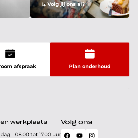
Volg jij ons al?
oom afspraak
Plan onderhoud
den werkplaats
Volg ons
jdag
08.00 tot 17.00 uur