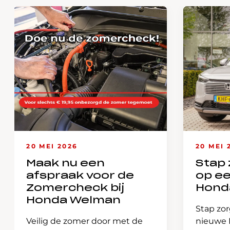
20 MEI 2026
20 MEI 
Maak nu een
Stap 
afspraak voor de
op e
Zomercheck bij
Hond
Honda Welman
Stap zor
Veilig de zomer door met de
nieuwe H