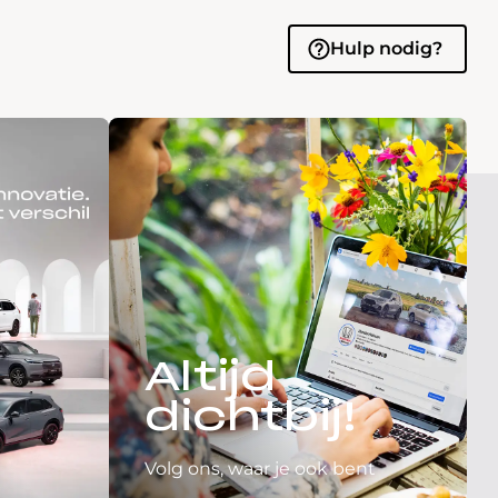
Hulp nodig?
Altijd
dichtbij!
Volg ons, waar je ook bent