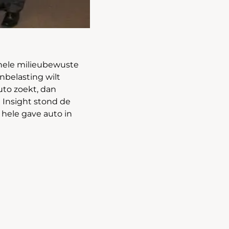
 hele milieubewuste
enbelasting wilt
uto zoekt, dan
 Insight stond de
 hele gave auto in