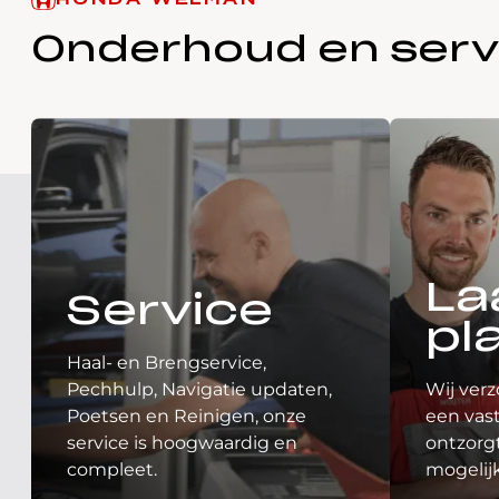
HONDA WELMAN
Onderhoud en serv
La
Service
pl
Haal- en Brengservice,
Pechhulp, Navigatie updaten,
Wij verz
Poetsen en Reinigen, onze
een vast
service is hoogwaardig en
ontzorgt
compleet.
mogelij