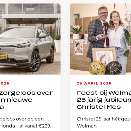
2026
29 APRIL 2026
zorgeloos over
Feest bij Welm
en nieuwe
25 jarig jubileu
a
Christel Mes
geloos over op een
Christel 25 jaar hét gez
onda – al vanaf €239,-
Welman