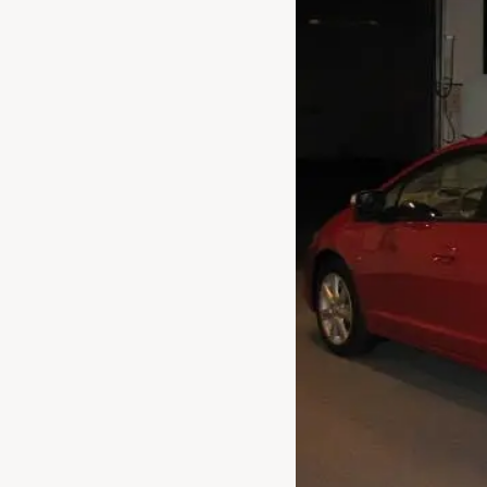
Waarschuwings­lampjes
Service
Pechhulp
Bandenspannings­lampje brandt
Poetsen en reinigen
Haal en breng service
WLTP-testmethode
Laadpaal plaatsen
Zomercheck