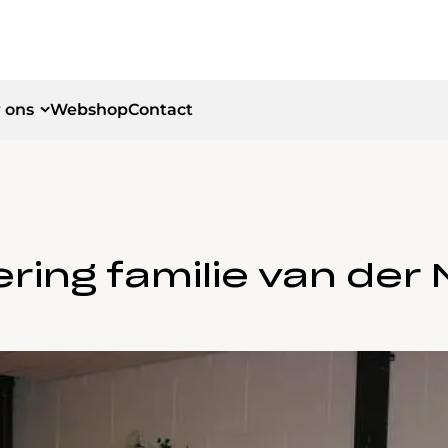
 ons
Webshop
Contact
id
id
ering familie van der