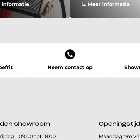
 informatie
Meer informatie
efrit
Neem contact op
Showr
ijden showroom
Openingstij
rijdag
09.00 tot 18.00
Maandag t/m vri