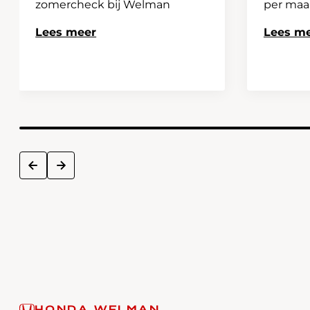
zomercheck bij Welman
per ma
Lees meer
Lees m
next
prev