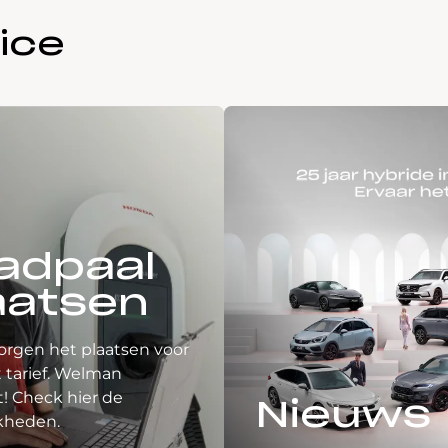
ice
adpaal
aatsen
orgen het plaatsen voor
 tarief. Welman
! Check hier de
Nieuws
kheden.