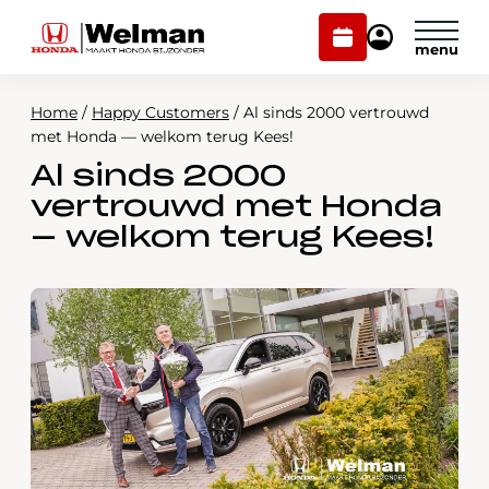
Plan
Mijn
onderhoud
Honda
Welman
Home
/
Happy Customers
/
Al sinds 2000 vertrouwd
Modellen
met Honda — welkom terug Kees!
Al sinds 2000
Voorraad
Plan onderhoud
vertrouwd met Honda
Onderhoud en service
— welkom terug Kees!
Mijn Honda Welman
Over ons
Webshop
Contact