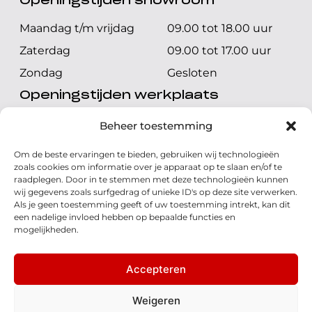
Openingstijden showroom
Maandag t/m vrijdag
09.00 tot 18.00 uur
Zaterdag
09.00 tot 17.00 uur
Zondag
Gesloten
Openingstijden werkplaats
Maandag t/m vrijdag
08.00 tot 17.00 uur
Beheer toestemming
Zaterdag
08.00 tot 17.00 uur
Om de beste ervaringen te bieden, gebruiken wij technologieën
Zondag
Gesloten
zoals cookies om informatie over je apparaat op te slaan en/of te
raadplegen. Door in te stemmen met deze technologieën kunnen
wij gegevens zoals surfgedrag of unieke ID's op deze site verwerken.
Volg ons
Als je geen toestemming geeft of uw toestemming intrekt, kan dit
een nadelige invloed hebben op bepaalde functies en
mogelijkheden.
Accepteren
© 2026 - Honda Welman
Privacy Statement
Weigeren