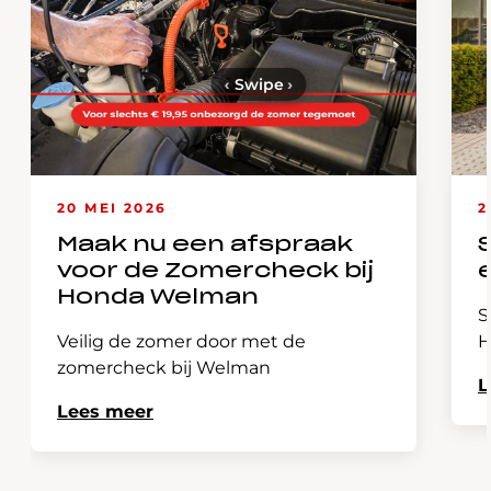
‹
Swipe
›
20 MEI 2026
2
Maak nu een afspraak
voor de Zomercheck bij
Honda Welman
S
Veilig de zomer door met de
H
zomercheck bij Welman
L
Lees meer