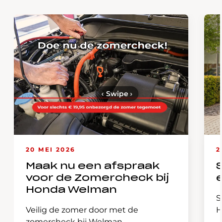
‹
Swipe
›
20 MEI 2026
2
Maak nu een afspraak
voor de Zomercheck bij
Honda Welman
S
Veilig de zomer door met de
H
zomercheck bij Welman