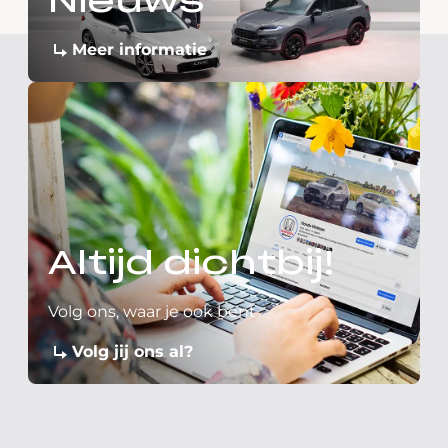
Nieuws
Meer informatie
Altijd dichtbij!
Volg ons, waar je ook bent
Volg jij ons al?