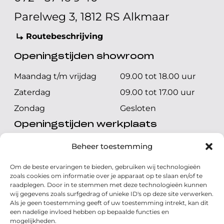
Parelweg 3, 1812 RS Alkmaar
Routebeschrijving
Openingstijden showroom
Maandag t/m vrijdag
09.00 tot 18.00 uur
Zaterdag
09.00 tot 17.00 uur
Zondag
Gesloten
Openingstijden werkplaats
Maandag t/m vrijdag
08.00 tot 17.00 uur
Beheer toestemming
Zaterdag
08.00 tot 17.00 uur
Om de beste ervaringen te bieden, gebruiken wij technologieën
Zondag
Gesloten
zoals cookies om informatie over je apparaat op te slaan en/of te
raadplegen. Door in te stemmen met deze technologieën kunnen
wij gegevens zoals surfgedrag of unieke ID's op deze site verwerken.
Volg ons
Als je geen toestemming geeft of uw toestemming intrekt, kan dit
een nadelige invloed hebben op bepaalde functies en
mogelijkheden.