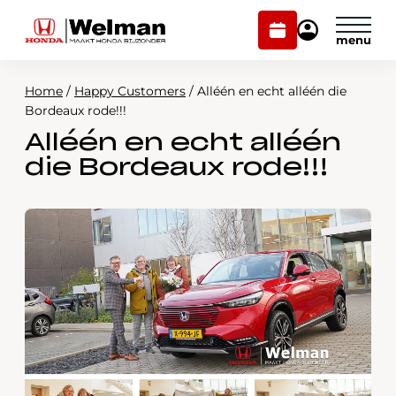
Plan
Mijn
onderhoud
Honda
Welman
Home
/
Happy Customers
/
Alléén en echt alléén die
Modellen
Bordeaux rode!!!
Alléén en echt alléén
Voorraad
Plan onderhoud
die Bordeaux rode!!!
Onderhoud en service
Mijn Honda Welman
Over ons
Webshop
Contact