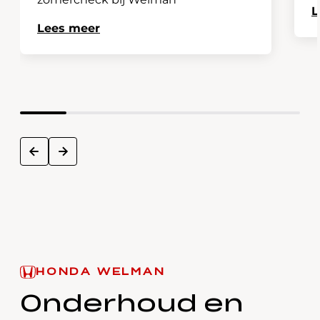
L
Lees meer
next
prev
HONDA WELMAN
Onderhoud en