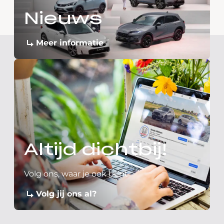
Nieuws
Meer informatie
Altijd dichtbij!
Volg ons, waar je ook bent
Volg jij ons al?