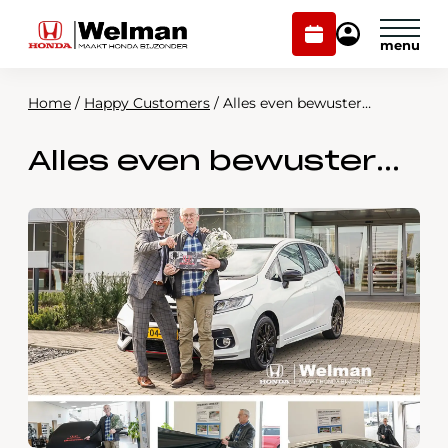
Plan
Mijn
onderhoud
Honda
Welman
Home
/
Happy Customers
/
Alles even bewuster…
Modellen
Alles even bewuster…
Voorraad
Plan onderhoud
Onderhoud en service
Mijn Honda Welman
Over ons
Webshop
Contact