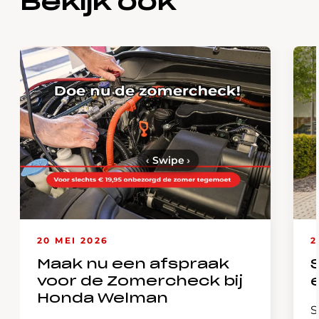
Bekijk ook
‹
Swipe
›
20 MEI 2026
2
Maak nu een afspraak
voor de Zomercheck bij
Honda Welman
S