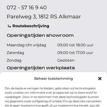
072 - 57 16 9 40
Parelweg 3, 1812 RS Alkmaar
Routebeschrijving
Openingstijden showroom
Maandag t/m vrijdag
09.00 tot 18.00 uur
Zaterdag
09.00 tot 17.00 uur
Zondag
Gesloten
Openingstijden werkplaats
Maandag t/m vrijdag
08.00 tot 17.00 uur
Beheer toestemming
Zaterdag
08.00 tot 17.00 uur
Om de beste ervaringen te bieden, gebruiken wij technologieën
Zondag
Gesloten
zoals cookies om informatie over je apparaat op te slaan en/of te
raadplegen. Door in te stemmen met deze technologieën kunnen
wij gegevens zoals surfgedrag of unieke ID's op deze site verwerken.
Volg ons
Als je geen toestemming geeft of uw toestemming intrekt, kan dit