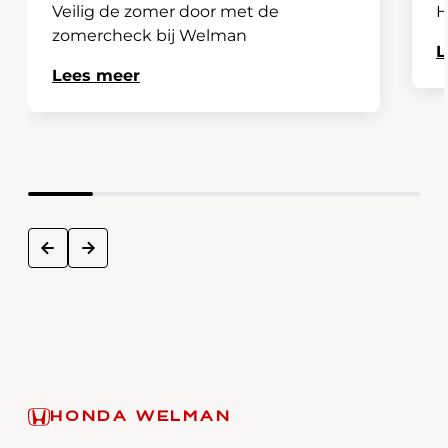
Veilig de zomer door met de
H
zomercheck bij Welman
L
Lees meer
next
prev
HONDA WELMAN