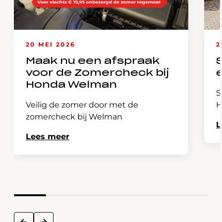
20 MEI 2026
2
Maak nu een afspraak
voor de Zomercheck bij
Honda Welman
S
Veilig de zomer door met de
H
zomercheck bij Welman
L
Lees meer
next