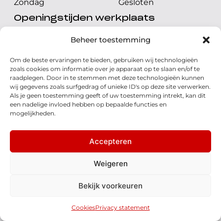
Zondag
Gesloten
Openingstijden werkplaats
Maandag t/m vrijdag
08.00 tot 17.00 uur
Beheer toestemming
Zaterdag
08.00 tot 17.00 uur
Om de beste ervaringen te bieden, gebruiken wij technologieën
Zondag
Gesloten
zoals cookies om informatie over je apparaat op te slaan en/of te
raadplegen. Door in te stemmen met deze technologieën kunnen
wij gegevens zoals surfgedrag of unieke ID's op deze site verwerken.
Volg ons
Als je geen toestemming geeft of uw toestemming intrekt, kan dit
een nadelige invloed hebben op bepaalde functies en
mogelijkheden.
Accepteren
© 2026 - Honda Welman
Privacy Statement
Weigeren
- Dé Honda Dealer van Nederland
Bekijk voorkeuren
Disclaimer
Cookies
Algemene voorwaarden
Realisatie: QStylez
Cookies
Privacy statement