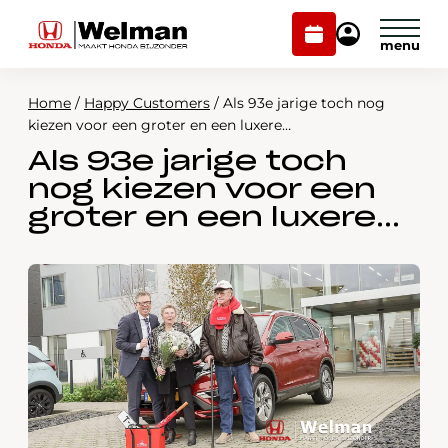
Plan
Mijn
onderhoud
Honda
Welman
Home
/
Happy Customers
/
Als 93e jarige toch nog
Modellen
kiezen voor een groter en een luxere…
Als 93e jarige toch
Voorraad
Plan onderhoud
nog kiezen voor een
Onderhoud en service
groter en een luxere…
Mijn Honda Welman
Over ons
Webshop
Contact