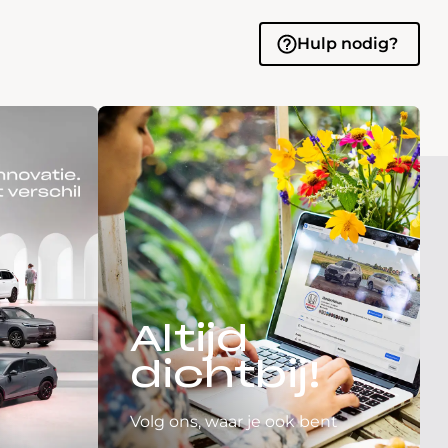
Hulp nodig?
Altijd
dichtbij!
Volg ons, waar je ook bent