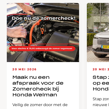
20 MEI 2026
20 MEI 
Maak nu een
Stap 
afspraak voor de
op e
Zomercheck bij
Hond
Honda Welman
Stap zor
Veilig de zomer door met de
nieuwe H