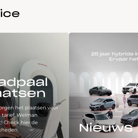
ice
adpaal
aatsen
orgen het plaatsen voor
 tarief. Welman
! Check hier de
Nieuws
kheden.