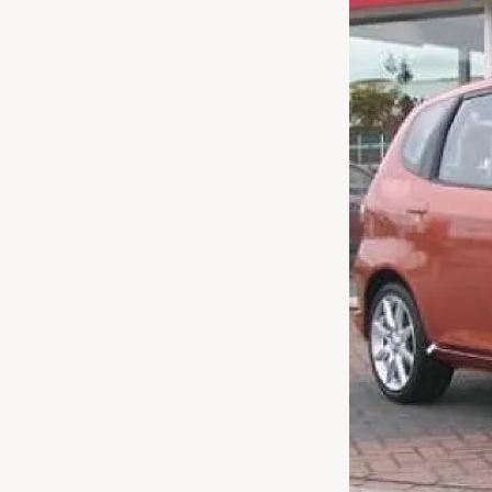
Waarschuwings­lampjes
Service
Pechhulp
Bandenspannings­lampje brandt
Poetsen en reinigen
Haal en breng service
WLTP-testmethode
Laadpaal plaatsen
Zomercheck