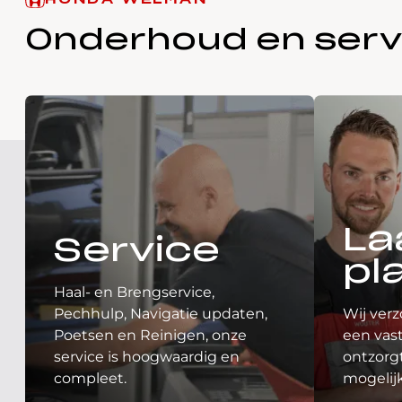
HONDA WELMAN
Onderhoud en serv
La
Service
pl
Haal- en Brengservice,
Pechhulp, Navigatie updaten,
Wij verz
Poetsen en Reinigen, onze
een vast
service is hoogwaardig en
ontzorgt
compleet.
mogelij