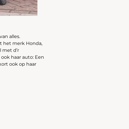
an alles.
iet het merk Honda,
l met d’r
s ook haar auto: Een
nkort ook op haar