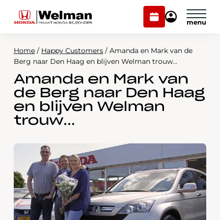
Plan
Mijn
onderhoud
Honda
Welman
Home
/
Happy Customers
/
Amanda en Mark van de
Modellen
Berg naar Den Haag en blijven Welman trouw…
Amanda en Mark van
Voorraad
Plan onderhoud
de Berg naar Den Haag
Onderhoud en service
en blijven Welman
Mijn Honda Welman
trouw…
Over ons
Webshop
Contact