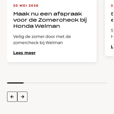
20 MEI 2026
2
Maak nu een afspraak
voor de Zomercheck bij
Honda Welman
S
Veilig de zomer door met de
H
zomercheck bij Welman
L
Lees meer
next
prev