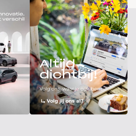
Altijd
dichtbij!
Volg ons, waar je ook bent
Volg jij ons al?