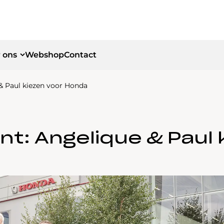
 ons
Webshop
Contact
 & Paul kiezen voor Honda
id
id
ant: Angelique & Paul