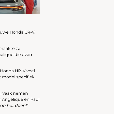
nieuwe Honda CR-V,
 maakte ze
elique die even
 Honda HR-V veel
t model specifiek,
ng. Vaak nemen
ar Angelique en Paul
an het doen!”