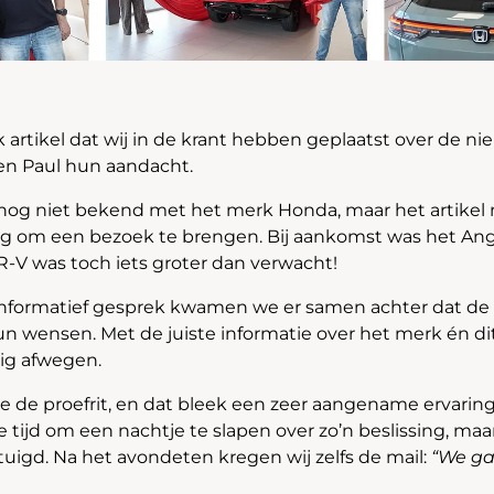
k artikel dat wij in de krant hebben geplaatst over de 
en Paul hun aandacht.
 nog niet bekend met het merk Honda, maar het artikel
g om een bezoek te brengen. Bij aankomst was het Ang
R-V was toch iets groter dan verwacht!
 informatief gesprek kwamen we er samen achter dat de
hun wensen. Met de juiste informatie over het merk én di
tig afwegen.
gde de proefrit, en dat bleek een zeer aangename ervari
 tijd om een nachtje te slapen over zo’n beslissing, ma
tuigd. Na het avondeten kregen wij zelfs de mail:
“We ga