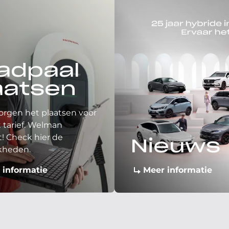
adpaal
aatsen
orgen het plaatsen voor
 tarief. Welman
! Check hier de
Nieuws
kheden.
 informatie
Meer informatie