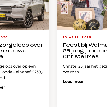
2026
29 APRIL 2026
zorgeloos over
Feest bij Welm
en nieuwe
25 jarig jubileu
a
Christel Mes
geloos over op een
Christel 25 jaar hét gez
onda – al vanaf €239,-
Welman
and
Lees meer
eer