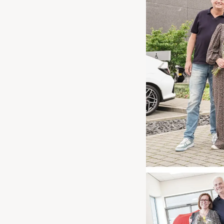
Waarschuwings­lampjes
Service
Pechhulp
Bandenspannings­lampje brandt
Poetsen en reinigen
Haal en breng service
WLTP-testmethode
Laadpaal plaatsen
Zomercheck