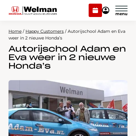
Plan
Mijn
onderhoud
Honda
Welman
Home
/
Happy Customers
/
Autorijschool Adam en Eva
Modellen
weer in 2 nieuwe Honda’s
Autorijschool Adam en
Voorraad
Plan onderhoud
Eva weer in 2 nieuwe
Onderhoud en service
Honda’s
Mijn Honda Welman
Over ons
Webshop
Contact