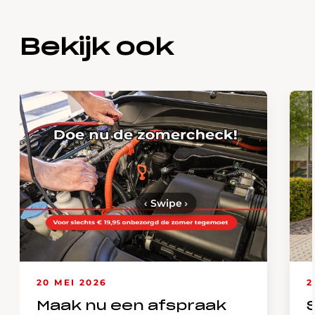
Bekijk ook
‹
Swipe
›
20 MEI 2026
2
Maak nu een afspraak