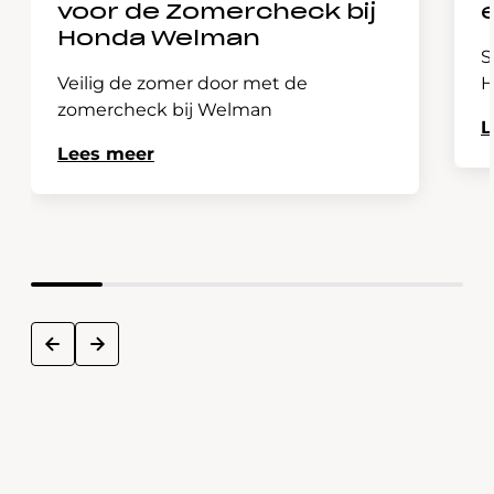
voor de Zomercheck bij
Honda Welman
S
Veilig de zomer door met de
H
zomercheck bij Welman
L
Lees meer
next
prev