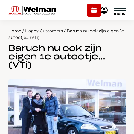
Plan
Mijn
onderhoud
Honda
Welman
Home
/
Happy Customers
/
Baruch nu ook zijn eigen 1e
Modellen
autootje… (VTi)
Baruch nu ook zijn
Voorraad
Plan onderhoud
eigen 1e autootje…
Onderhoud en service
(VTi)
Mijn Honda Welman
Over ons
Webshop
Contact