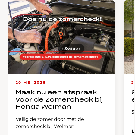
‹
Swipe
›
20 MEI 2026
2
Maak nu een afspraak
voor de Zomercheck bij
Honda Welman
S
Veilig de zomer door met de
H
zomercheck bij Welman
L