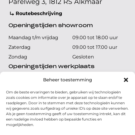
Parelweg 3, 1812 RS Alkmaar
Routebeschrijving
Openingstijden showroom
Maandag t/m vrijdag
09.00 tot 18.00 uur
Zaterdag
09.00 tot 17.00 uur
Zondag
Gesloten
Openingstijden werkplaats
Maandag t/m vrijdag
08.00 tot 17.00 uur
Beheer toestemming
Zaterdag
08.00 tot 17.00 uur
Om de beste ervaringen te bieden, gebruiken wij technologieën
Zondag
Gesloten
zoals cookies om informatie over je apparaat op te slaan en/of te
raadplegen. Door in te stemmen met deze technologieën kunnen
wij gegevens zoals surfgedrag of unieke ID's op deze site verwerken.
Volg ons
Als je geen toestemming geeft of uw toestemming intrekt, kan dit
een nadelige invloed hebben op bepaalde functies en
mogelijkheden.