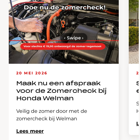
‹
Swipe
›
20 MEI 2026
2
Maak nu een afspraak
voor de Zomercheck bij
Honda Welman
S
Veilig de zomer door met de
H
zomercheck bij Welman
L
Lees meer