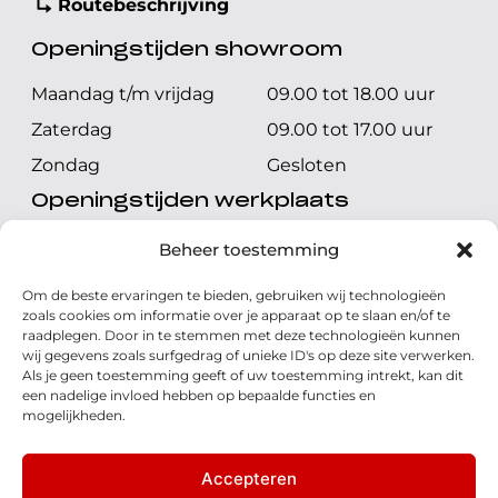
Routebeschrijving
Openingstijden showroom
Maandag t/m vrijdag
09.00 tot 18.00 uur
Zaterdag
09.00 tot 17.00 uur
Zondag
Gesloten
Openingstijden werkplaats
Maandag t/m vrijdag
08.00 tot 17.00 uur
Beheer toestemming
Zaterdag
08.00 tot 17.00 uur
Om de beste ervaringen te bieden, gebruiken wij technologieën
Zondag
Gesloten
zoals cookies om informatie over je apparaat op te slaan en/of te
raadplegen. Door in te stemmen met deze technologieën kunnen
wij gegevens zoals surfgedrag of unieke ID's op deze site verwerken.
Volg ons
Als je geen toestemming geeft of uw toestemming intrekt, kan dit
een nadelige invloed hebben op bepaalde functies en
mogelijkheden.
Accepteren