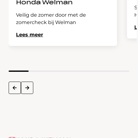
Honda Welman
S
Veilig de zomer door met de
H
zomercheck bij Welman
L
Lees meer
next
prev