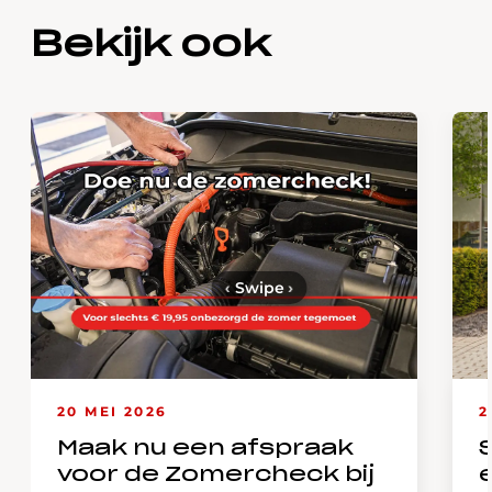
Bekijk ook
‹
Swipe
›
20 MEI 2026
2
Maak nu een afspraak
voor de Zomercheck bij