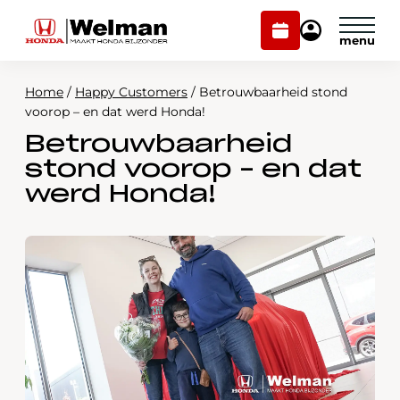
Plan
Mijn
onderhoud
Honda
Welman
Home
/
Happy Customers
/
Betrouwbaarheid stond
Modellen
voorop – en dat werd Honda!
Betrouwbaarheid
Voorraad
Plan onderhoud
stond voorop – en dat
Onderhoud en service
werd Honda!
Mijn Honda Welman
Over ons
Webshop
Contact