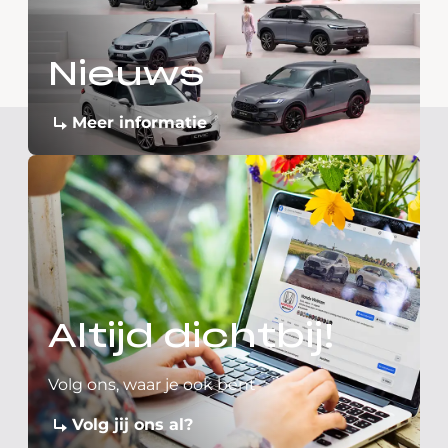
Nieuws
Meer informatie
Altijd dichtbij!
Volg ons, waar je ook bent
Volg jij ons al?