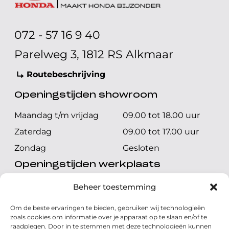
072 - 57 16 9 40
Parelweg 3, 1812 RS Alkmaar
Routebeschrijving
Openingstijden showroom
Maandag t/m vrijdag
09.00 tot 18.00 uur
Zaterdag
09.00 tot 17.00 uur
Zondag
Gesloten
Openingstijden werkplaats
Maandag t/m vrijdag
08.00 tot 17.00 uur
Beheer toestemming
Zaterdag
08.00 tot 17.00 uur
Om de beste ervaringen te bieden, gebruiken wij technologieën
Zondag
Gesloten
zoals cookies om informatie over je apparaat op te slaan en/of te
raadplegen. Door in te stemmen met deze technologieën kunnen