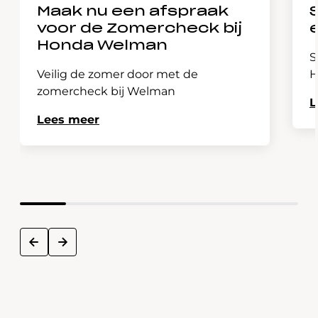
Maak nu een afspraak
voor de Zomercheck bij
Honda Welman
S
Veilig de zomer door met de
H
zomercheck bij Welman
L
Lees meer
next
prev