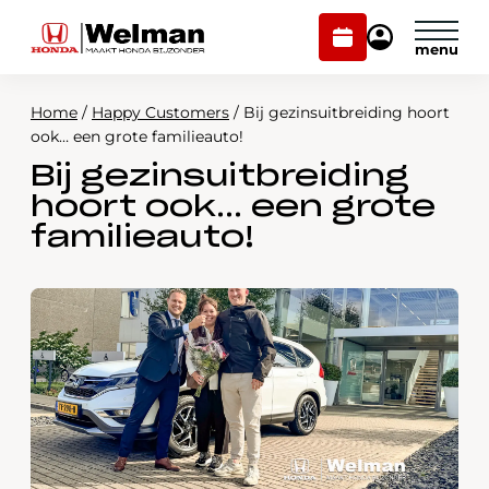
Plan
Mijn
onderhoud
Honda
Welman
Home
/
Happy Customers
/
Bij gezinsuitbreiding hoort
Modellen
ook… een grote familieauto!
Bij gezinsuitbreiding
Voorraad
Plan onderhoud
hoort ook… een grote
Onderhoud en service
familieauto!
Mijn Honda Welman
Over ons
Webshop
Contact