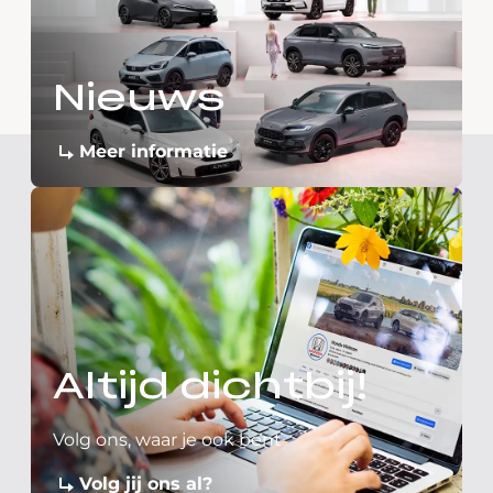
Nieuws
Meer informatie
Altijd dichtbij!
Volg ons, waar je ook bent
Volg jij ons al?