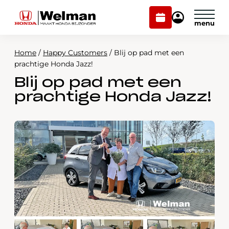
Plan
Mijn
onderhoud
Honda
Welman
Home
/
Happy Customers
/
Blij op pad met een
Modellen
prachtige Honda Jazz!
Blij op pad met een
Voorraad
Plan onderhoud
prachtige Honda Jazz!
Onderhoud en service
Mijn Honda Welman
Over ons
Webshop
Contact