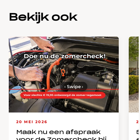
Bekijk ook
‹
Swipe
›
20 MEI 2026
2
Maak nu een afspraak