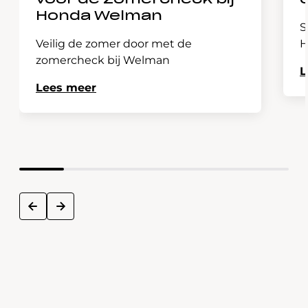
voor de Zomercheck bij
Honda Welman
S
Veilig de zomer door met de
H
zomercheck bij Welman
L
Lees meer
next
prev