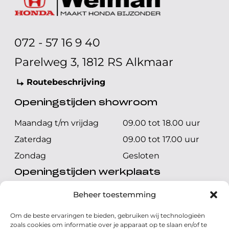
072 - 57 16 9 40
Parelweg 3, 1812 RS Alkmaar
Routebeschrijving
Openingstijden showroom
Maandag t/m vrijdag
09.00 tot 18.00 uur
Zaterdag
09.00 tot 17.00 uur
Zondag
Gesloten
Openingstijden werkplaats
Maandag t/m vrijdag
08.00 tot 17.00 uur
Beheer toestemming
Zaterdag
08.00 tot 17.00 uur
Om de beste ervaringen te bieden, gebruiken wij technologieën
Zondag
Gesloten
zoals cookies om informatie over je apparaat op te slaan en/of te