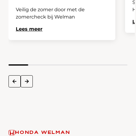
S
Veilig de zomer door met de
H
zomercheck bij Welman
L
Lees meer
next
prev
HONDA WELMAN