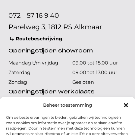
072 - 57 16 9 40
Parelweg 3, 1812 RS Alkmaar
Routebeschrijving
Openingstijden showroom
Maandag t/m vrijdag
09.00 tot 18.00 uur
Zaterdag
09.00 tot 17.00 uur
Zondag
Gesloten
Openingstijden werkplaats
Maandag t/m vrijdag
08.00 tot 17.00 uur
Beheer toestemming
Zaterdag
08.00 tot 17.00 uur
Om de beste ervaringen te bieden, gebruiken wij technologieën
Zondag
Gesloten
zoals cookies om informatie over je apparaat op te slaan en/of te
raadplegen. Door in te stemmen met deze technologieën kunnen
wij gegevens zoals surfgedrag of unieke ID's op deze site verwerken.