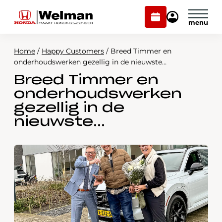
Plan
Mijn
onderhoud
Honda
Welman
Home
/
Happy Customers
/
Breed Timmer en
Modellen
onderhoudswerken gezellig in de nieuwste…
Breed Timmer en
Voorraad
Plan onderhoud
onderhoudswerken
Onderhoud en service
gezellig in de
Mijn Honda Welman
nieuwste…
Over ons
Webshop
Contact