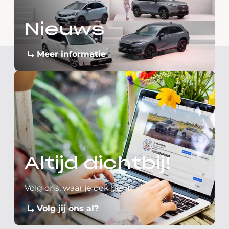
Nieuws
Meer informatie
Altijd dichtbij!
Volg ons, waar je ook bent
Volg jij ons al?