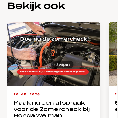
Bekijk ook
‹
Swipe
›
20 MEI 2026
2
Maak nu een afspraak
voor de Zomercheck bij
Honda Welman