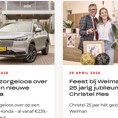
2026
29 APRIL 2026
zorgeloos over
Feest bij Welm
en nieuwe
25 jarig jubileu
a
Christel Mes
geloos over op een
Christel 25 jaar hét gez
onda – al vanaf €239,-
Welman
and