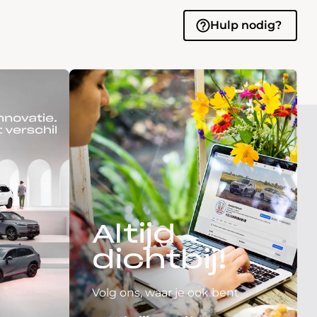
Hulp nodig?
Altijd
dichtbij!
Volg ons, waar je ook bent