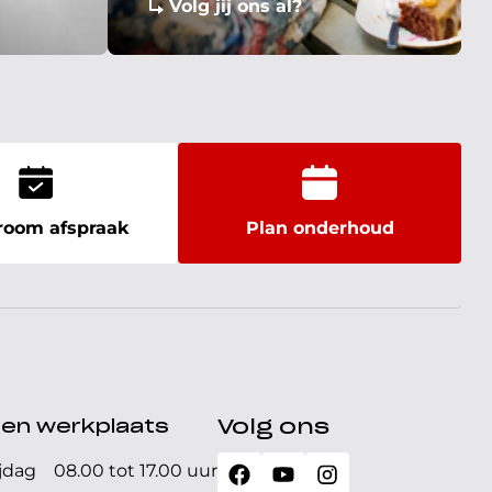
Volg jij ons al?
oom afspraak
Plan onderhoud
den werkplaats
Volg ons
jdag
08.00 tot 17.00 uur