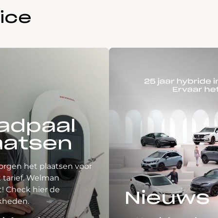
ice
adpaal
aatsen
orgen het plaatsen voor
 tarief. Welman
! Check hier de
Nieuws
kheden.