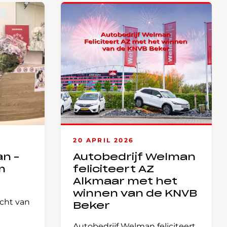
20 APRIL 2026
an –
Autobedrijf Welman
m
feliciteert AZ
Alkmaar met het
winnen van de KNVB
icht van
Beker
Autobedrijf Welman feliciteert