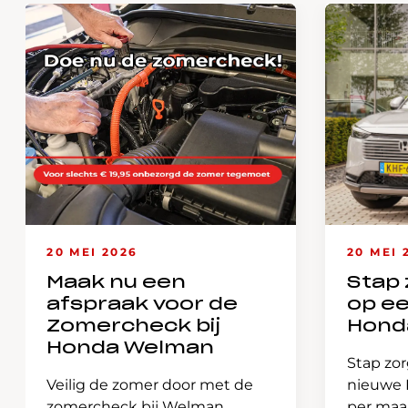
20 MEI 2026
20 MEI 
Maak nu een
Stap 
afspraak voor de
op e
Zomercheck bij
Hond
Honda Welman
Stap zor
Veilig de zomer door met de
nieuwe H
zomercheck bij Welman
per ma