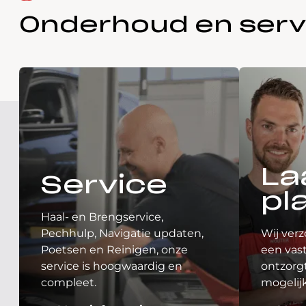
Onderhoud en serv
La
Service
pl
Haal- en Brengservice,
Pechhulp, Navigatie updaten,
Wij verz
Poetsen en Reinigen, onze
een vast
service is hoogwaardig en
ontzorgt
compleet.
mogelij