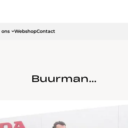
 ons
Webshop
Contact
id
id
Buurman…