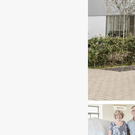
Waarschuwings­lampjes
Service
Pechhulp
Bandenspannings­lampje brandt
Poetsen en reinigen
Haal en breng service
WLTP-testmethode
Laadpaal plaatsen
Zomercheck