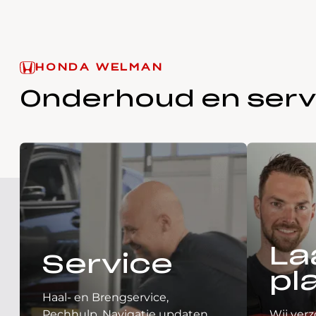
HONDA WELMAN
Onderhoud en serv
La
Service
pl
Haal- en Brengservice,
Pechhulp, Navigatie updaten,
Wij verz