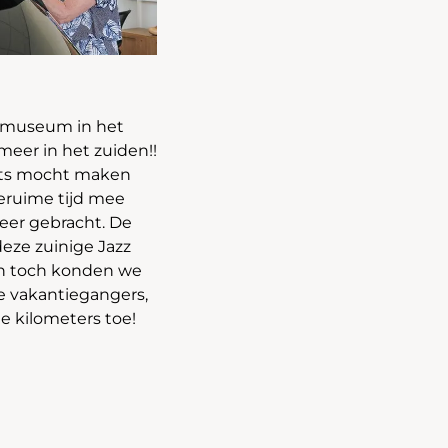
oi museum in het
eer in het zuiden!!
aats mocht maken
geruime tijd mee
meer gebracht. De
eze zuinige Jazz
k en toch konden we
ve vakantiegangers,
ge kilometers toe!