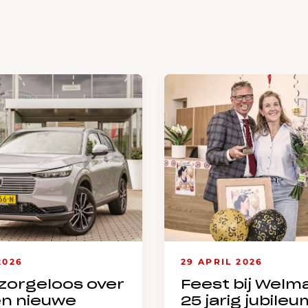
2026
29 APRIL 2026
zorgeloos over
Feest bij Welm
en nieuwe
25 jarig jubileu