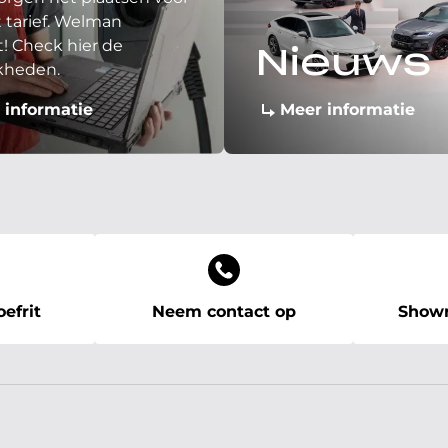
 tarief. Welman
! Check hier de
Nieuws
kheden.
 informatie
Meer informatie
efrit
Neem contact op
Showr