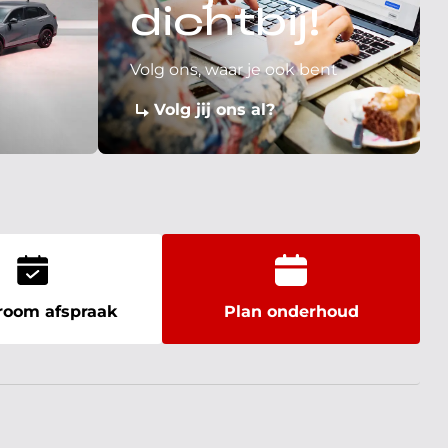
dichtbij!
Volg ons, waar je ook bent
Volg jij ons al?
oom afspraak
Plan onderhoud