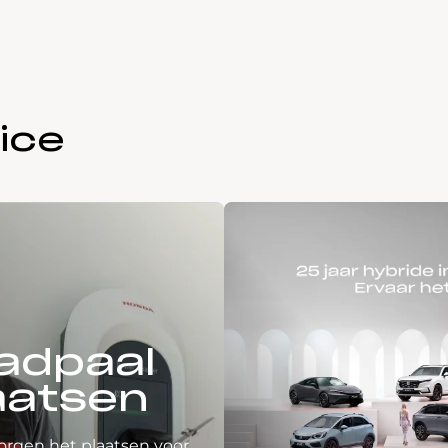
ice
adpaal
aatsen
orgen het plaatsen voor