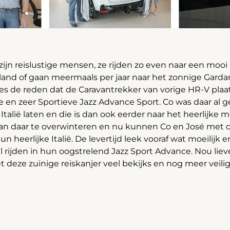
zijn reislustige mensen, ze rijden zo even naar een mo
nd of gaan meermaals per jaar naar het zonnige Gardam
ies de reden dat de Caravantrekker van vorige HR-V pl
re en zeer Sportieve Jazz Advance Sport. Co was daar al 
 Italië laten en die is dan ook eerder naar het heerlijke 
taan daar te overwinteren en nu kunnen Co en José met d
hun heerlijke Italië. De levertijd leek vooraf wat moeilij
el rijden in hun oogstrelend Jazz Sport Advance. Nou lie
t deze zuinige reiskanjer veel bekijks en nog meer veili