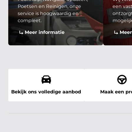
Poetsen en Reinigen, onze
een vast
service is hoogwaardig en
ontzorgt
compleet.
mogelij
Meer informatie
Meer
Bekijk ons volledige aanbod
Maak een pro