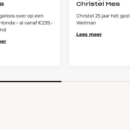
a
Christel Mes
geloos over op een
Christel 25 jaar hét gez
onda – al vanaf €239,-
Welman
and
Lees meer
eer