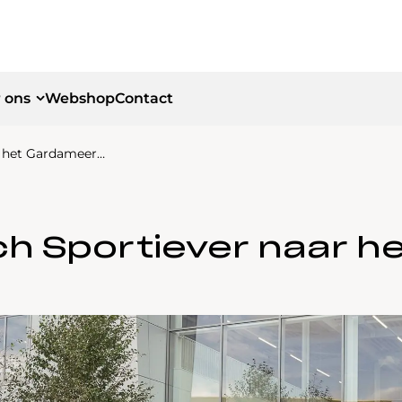
 ons
Webshop
Contact
r het Gardameer…
id
id
ch Sportiever naar 