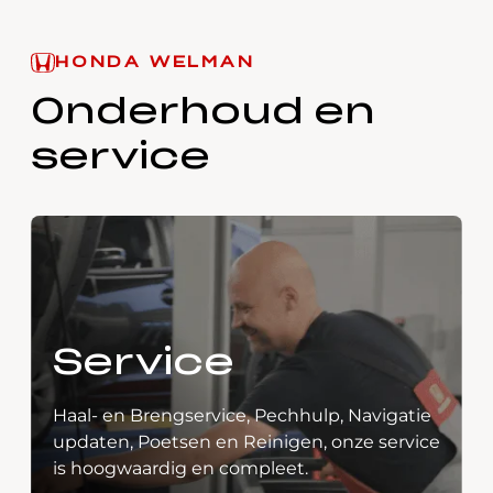
HONDA WELMAN
Onderhoud en
service
Service
Haal- en Brengservice, Pechhulp, Navigatie
updaten, Poetsen en Reinigen, onze service
is hoogwaardig en compleet.