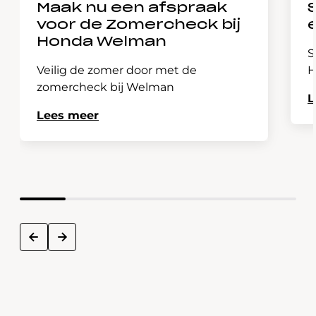
Maak nu een afspraak
voor de Zomercheck bij
Honda Welman
S
Veilig de zomer door met de
H
zomercheck bij Welman
L
Lees meer
next
prev