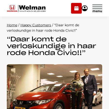
Plan
Mijn
onderhoud
Honda
Welman
Home
/
Happy Customers
/
“Daar komt de
Modellen
verloskundige in haar rode Honda Civic!!”
“Daar komt de
Voorraad
Plan onderhoud
verloskundige in haar
Onderhoud en service
rode Honda Civic!!”
Mijn Honda Welman
Over ons
Webshop
Contact