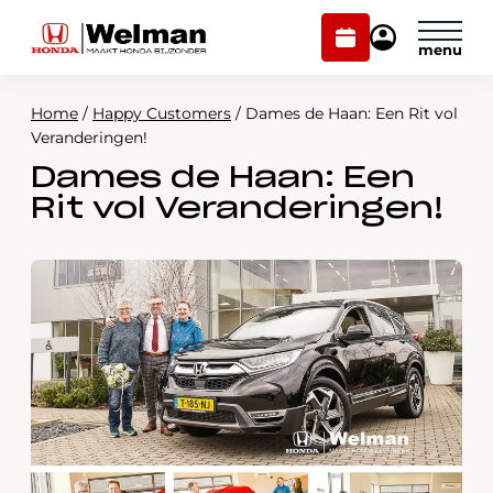
Plan
Mijn
onderhoud
Honda
Welman
Home
/
Happy Customers
/
Dames de Haan: Een Rit vol
Modellen
Veranderingen!
Dames de Haan: Een
Voorraad
Plan onderhoud
Rit vol Veranderingen!
Onderhoud en service
Mijn Honda Welman
Over ons
Webshop
Contact