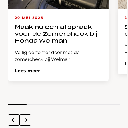
20 MEI 2026
2
Maak nu een afspraak
voor de Zomercheck bij
Honda Welman
S
Veilig de zomer door met de
H
zomercheck bij Welman
L
Lees meer
next
prev