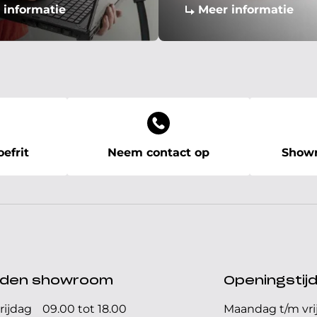
 informatie
Meer informatie
efrit
Neem contact op
Showr
ijden showroom
Openingstij
rijdag
09.00 tot 18.00
Maandag t/m vri