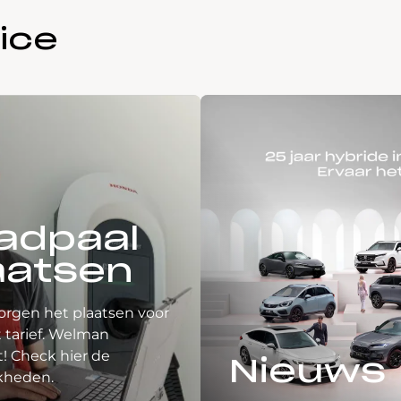
ice
adpaal
aatsen
orgen het plaatsen voor
 tarief. Welman
! Check hier de
Nieuws
kheden.