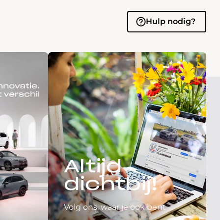
Hulp nodig?
Altijd
dichtbij!
Volg ons, waar je ook bent