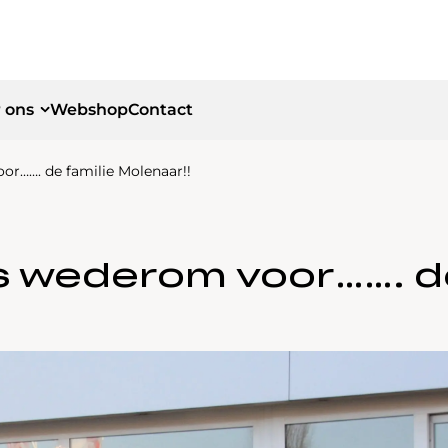
 ons
Webshop
Contact
oor……. de familie Molenaar!!
id
id
is wederom voor……. d