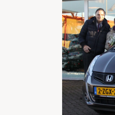
Waarschuwings­lampjes
Service
Pechhulp
Bandenspannings­lampje brandt
Poetsen en reinigen
Haal en breng service
WLTP-testmethode
Laadpaal plaatsen
Zomercheck