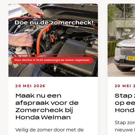
20 MEI 2026
20 MEI 
Maak nu een
Stap 
afspraak voor de
op e
Zomercheck bij
Hond
Honda Welman
Stap zor
Veilig de zomer door met de
nieuwe H