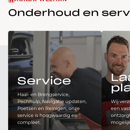
HONDA WELMAN
Onderhoud en serv
La
Service
pl
Haal- en Brengservice,
Pechhulp, Navigatie updaten,
Wij verz
Poetsen en Reinigen, onze
een vast
service is hoogwaardig en
ontzorgt
compleet.
mogelij