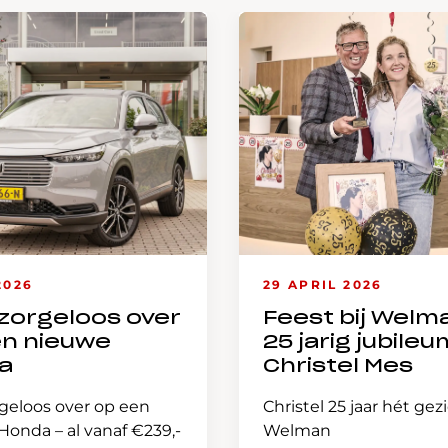
2026
29 APRIL 2026
zorgeloos over
Feest bij Welm
en nieuwe
25 jarig jubileu
a
Christel Mes
geloos over op een
Christel 25 jaar hét gez
onda – al vanaf €239,-
Welman