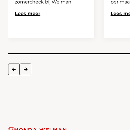
zomercheck bij Welman
per ma
Lees meer
Lees m
next
prev