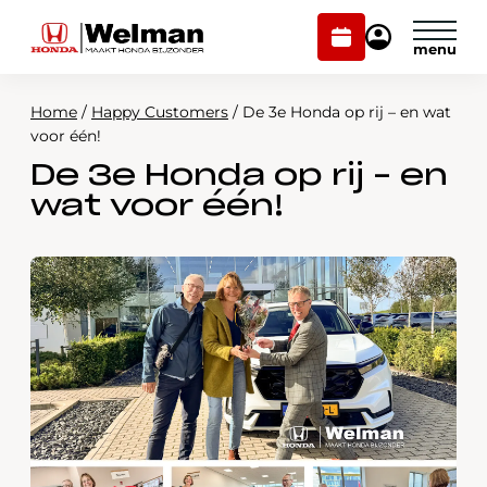
Plan
Mijn
onderhoud
Honda
Welman
Home
/
Happy Customers
/
De 3e Honda op rij – en wat
Modellen
voor één!
De 3e Honda op rij – en
Voorraad
Plan onderhoud
wat voor één!
Onderhoud en service
Mijn Honda Welman
Over ons
Webshop
Contact