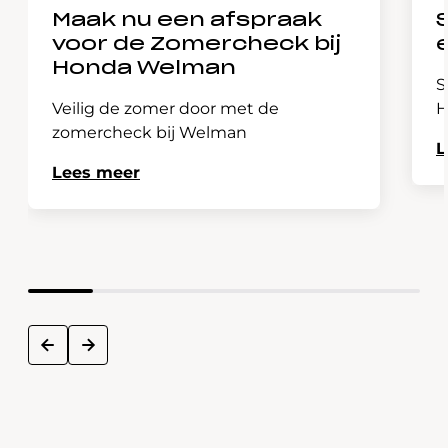
Maak nu een afspraak
voor de Zomercheck bij
Honda Welman
S
Veilig de zomer door met de
H
zomercheck bij Welman
L
Lees meer
next
prev