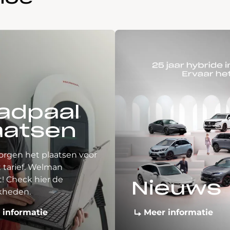
adpaal
aatsen
orgen het plaatsen voor
 tarief. Welman
! Check hier de
Nieuws
kheden.
 informatie
Meer informatie