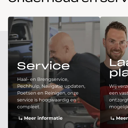
La
Service
pl
Haal- en Brengservice,
Pechhulp, Navigatie updaten,
Wij verz
Poetsen en Reinigen, onze
een vast
service is hoogwaardig en
ontzorgt
compleet.
mogelij
Meer informatie
Meer