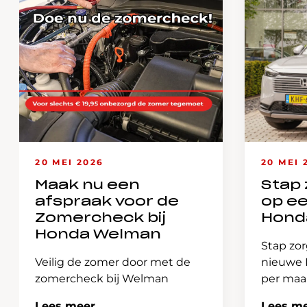
20 MEI 2026
20 MEI 
Maak nu een
Stap 
afspraak voor de
op e
Zomercheck bij
Hond
Honda Welman
Stap zor
Veilig de zomer door met de
nieuwe H
zomercheck bij Welman
per ma
Lees meer
Lees m