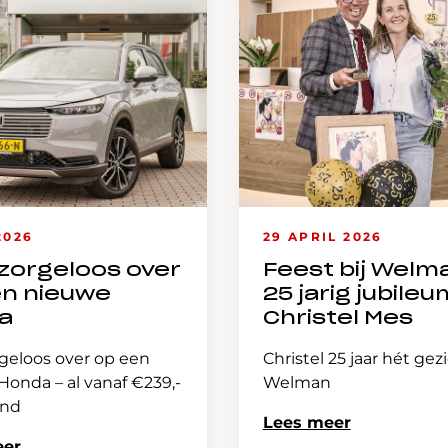
2026
29 APRIL 2026
zorgeloos over
Feest bij Welm
en nieuwe
25 jarig jubileu
a
Christel Mes
geloos over op een
Christel 25 jaar hét gez
onda – al vanaf €239,-
Welman
and
Lees meer
eer