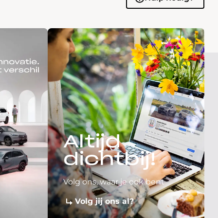
Altijd
dichtbij!
Volg ons, waar je ook bent
Volg jij ons al?