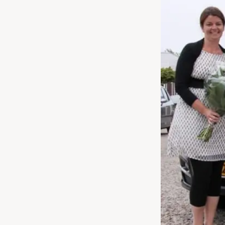
Waarschuwings­lampjes
Service
Pechhulp
Bandenspannings­lampje brandt
Poetsen en reinigen
Haal en breng service
WLTP-testmethode
Laadpaal plaatsen
Zomercheck