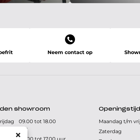
efrit
Neem contact op
Showr
ijden showroom
Openingstij
rijdag
09.00 tot 18.00
Maandag t/m vri
uur
Zaterdag
09.00 tot 17.00 uur