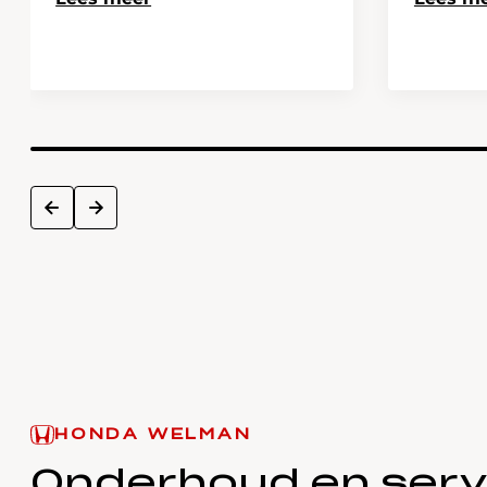
next
prev
HONDA WELMAN
Onderhoud en serv