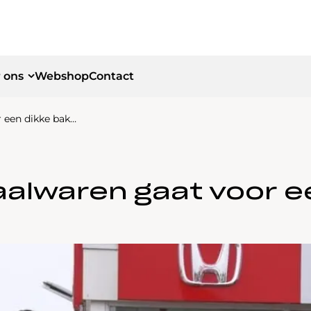
 ons
Webshop
Contact
 een dikke bak…
id
id
alwaren gaat voor e