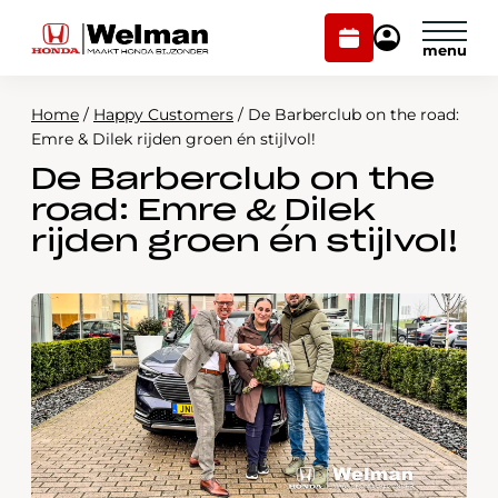
Plan
Mijn
onderhoud
Honda
Welman
Home
/
Happy Customers
/
De Barberclub on the road:
Modellen
Emre & Dilek rijden groen én stijlvol!
De Barberclub on the
Voorraad
Plan onderhoud
road: Emre & Dilek
Onderhoud en service
rijden groen én stijlvol!
Mijn Honda Welman
Over ons
Webshop
Contact