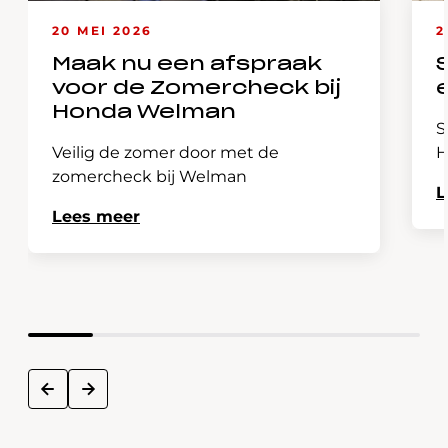
20 MEI 2026
2
Maak nu een afspraak
voor de Zomercheck bij
Honda Welman
S
Veilig de zomer door met de
H
zomercheck bij Welman
L
Lees meer
next
prev