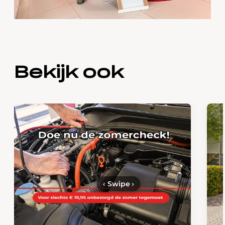
Bekijk ook
‹
Swipe
›