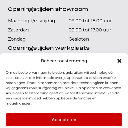
Openingstijden showroom
Maandag t/m vrijdag
09.00 tot 18.00 uur
Zaterdag
09.00 tot 17.00 uur
Zondag
Gesloten
Openingstijden werkplaats
Maandag t/m vrijdag
08.00 tot 17.00 uur
Beheer toestemming
Zaterdag
08.00 tot 17.00 uur
Om de beste ervaringen te bieden, gebruiken wij technologieën
Zondag
Gesloten
zoals cookies om informatie over je apparaat op te slaan en/of te
raadplegen. Door in te stemmen met deze technologieën kunnen
wij gegevens zoals surfgedrag of unieke ID's op deze site verwerken.
Volg ons
Als je geen toestemming geeft of uw toestemming intrekt, kan dit
een nadelige invloed hebben op bepaalde functies en
mogelijkheden.
Accepteren