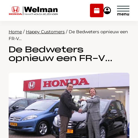
Plan
Mijn
onderhoud
Honda
Welman
Home
/
Happy Customers
/
De Bedweters opnieuw een
Modellen
FR-V…
De Bedweters
Voorraad
Plan onderhoud
opnieuw een FR-V…
Onderhoud en service
Mijn Honda Welman
Over ons
Webshop
Contact