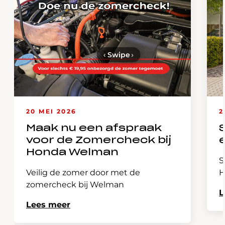
‹
Swipe
›
20 MEI 2026
2
Maak nu een afspraak
voor de Zomercheck bij
Honda Welman
S
Veilig de zomer door met de
H
zomercheck bij Welman
L
Lees meer