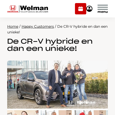
Plan
Mijn
onderhoud
Honda
Welman
Home
/
Happy Customers
/
De CR-V hybride en dan een
Modellen
unieke!
De CR-V hybride en
Voorraad
Plan onderhoud
dan een unieke!
Onderhoud en service
Mijn Honda Welman
Over ons
Webshop
Contact