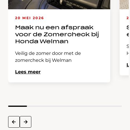
20 MEI 2026
2
Maak nu een afspraak
voor de Zomercheck bij
Honda Welman
S
Veilig de zomer door met de
H
zomercheck bij Welman
L
Lees meer
next
prev