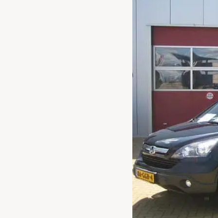
Waarschuwings­lampjes
Service
Pechhulp
Bandenspannings­lampje brandt
Poetsen en reinigen
Haal en breng service
WLTP-testmethode
Laadpaal plaatsen
Zomercheck