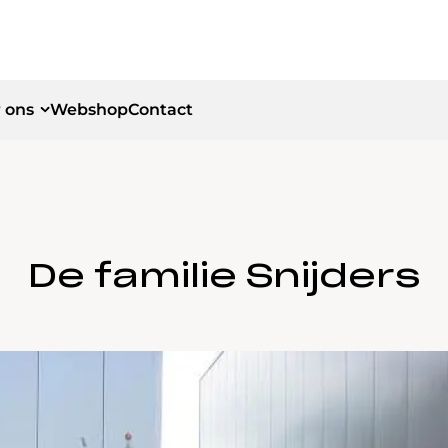
 ons
Webshop
Contact
id
id
De familie Snijders