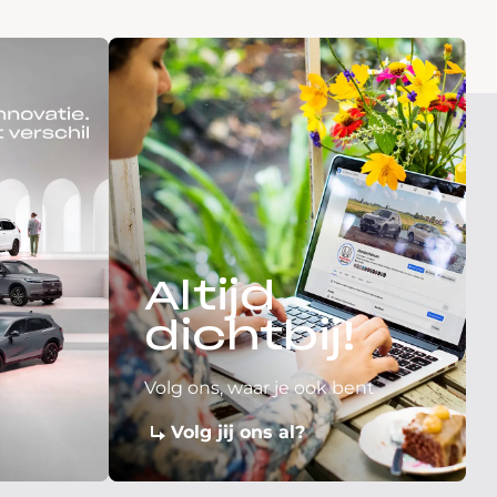
Altijd
dichtbij!
Volg ons, waar je ook bent
Volg jij ons al?