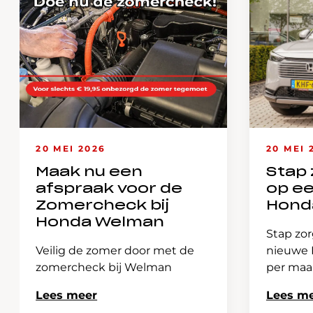
20 MEI 2026
20 MEI 
Maak nu een
Stap 
afspraak voor de
op e
Zomercheck bij
Hond
Honda Welman
Stap zor
Veilig de zomer door met de
nieuwe H
zomercheck bij Welman
per ma
Lees meer
Lees m