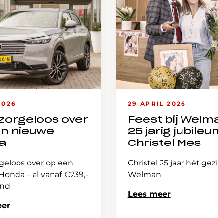
2026
29 APRIL 2026
zorgeloos over
Feest bij Welm
en nieuwe
25 jarig jubileu
a
Christel Mes
geloos over op een
Christel 25 jaar hét gez
onda – al vanaf €239,-
Welman
and
Lees meer
eer