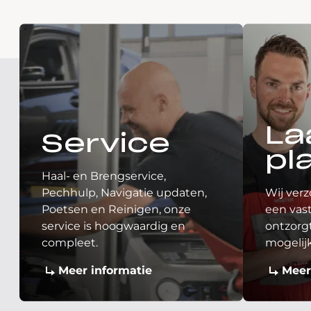
La
Service
pl
Haal- en Brengservice,
Pechhulp, Navigatie updaten,
Wij verz
Poetsen en Reinigen, onze
een vast
service is hoogwaardig en
ontzorgt
compleet.
mogelij
Meer informatie
Meer