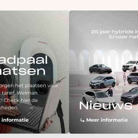
adpaal
aatsen
orgen het plaatsen voor
 tarief. Welman
! Check hier de
Nieuws
kheden.
 informatie
Meer informatie